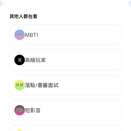
住的感覺，每次手機震動我都會瞬間焦慮。 雖然這份
工作本身我其實還蠻喜歡的，工時固定、也沒什麼太
其他人都在看
難的事，但光是主管那種處事方式就讓我完全無法待
下去。
更好笑的是跟我同時期進去的有四個工讀生，結果我
MBTI
們都跟主管提離職了，主管應該覺得很傻眼，覺得我
們是爛草莓哈哈哈！
高級玩家
落點/書審面試
短影音