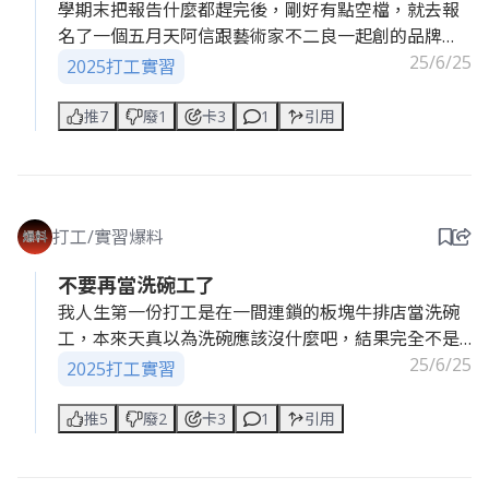
學期末把報告什麼都趕完後，剛好有點空檔，就去報
是啦，是煉乳啦，才會有多多的感覺，客人聽了直搖
名了一個五月天阿信跟藝術家不二良一起創的品牌
頭還是說不一樣，故事告訴我們不要讓新人站櫃檯
——stayreal 的快閃店工讀。其實我那時候根本不知
25/6/25
2025打工實習
道這品牌是幹嘛的，只覺得聽起來好像蠻酷的，就報
了。 我一開始是被排去撿貨區，結果才第一天就出
推7
廢1
卡3
1
引用
事，因為我太矮了，架上的貨很多我根本拿不到，整
個在那邊手伸半天、踩箱子、求救，超狼狽。後來主
管直接說不然我去發傳單好了，結果一到門口我直接
被那個人潮嚇到，有人甚至前一天晚上就來排隊，還
打工/實習爆料
真的睡在快閃店門口，瘋到我不敢相信。 我站在外面
發傳單的時候，一堆路人經過都會問說欸這是什麼牌
不要再當洗碗工了
子啊？然後我都一臉尷尬的笑說呃就是一個衣服品牌
我人生第一份打工是在一間連鎖的板塊牛排店當洗碗
啦～跟五月天有關！」因為我自己也搞不太清楚，超
工，本來天真以為洗碗應該沒什麼吧，結果完全不是
怕講錯被粉絲揍。雖然有點手忙腳亂，但也算是一個
那回事。那個牛排鐵盤重到爆炸，每個都像健身用的
25/6/25
2025打工實習
超新鮮的打工體驗啦，至少我現在知道 stayreal 是什
啞鈴一樣，還黏滿油跟醬，一個接一個送進來洗，根
麼了哈哈哈。
本沒得停。 我第一天只上4小時，結果手就起水泡，
推5
廢2
卡3
1
引用
腰也快斷了。老闆還問我明天會不會來，我那時候很
缺錢，硬是笑笑說會。結果第二天直接排8小時，手整