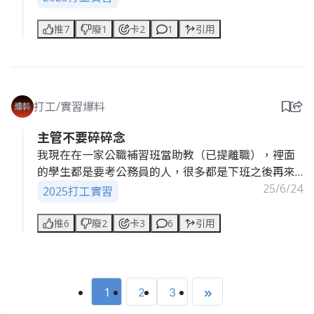
幾年的資料，但對方把舊資料拿走再拿回來就隨便放
合的工作時數通常都是兩小時，主要就是依據該場合
在上面，導致順序錯亂，所以才會需要我們這些工讀
的開放時間去進行發放文宣。時薪從190~350元不
推7
廢1
卡2
1
引用
生過來依序擺好。現在想起來也覺得當時的自己滿笨
等。有些補習班會要求先去補習班集合，開行前說明
的，這麼簡單的事都聯想不到。不過那些歷年資料確
會議，然後再統一去指定地點，有些是人直接到指定
實是比我想像的還多就是了，每個鐵櫃放滿滿，一疊
地點即可，補習班會將發放品帶到該地。因為是在室
又一疊😮 還好我只要整理一部份就好，不然我會累死
外工作，又是夏天，所以難免會流一點汗，但不至於
吧wwwww
打工/實習爆料
到滿頭大汗。家長和學生都很友善，就算沒有意願要
接下文宣，也不會臭臉。補習班發的小物對他們拿取
主管不要碎碎念
的意願有很大的影響，像是一路走來都手插口袋，前
我現在在一家公職補習班當助教（已提離職），裡面
面已經拒絕過很多家補習班發的DM，但當你手上拿的
的學生都是要考公務員的人，很多都是下班之後再來
是扇子等實用小物，對方就有很大的機會會收下！
上課的社會人士。每次看到他們下班還要趕來補習，
25/6/24
2025打工實習
就覺得真的蠻辛苦的，我覺得工作內容也不算難，基
本上就是處理一些行政庶務、幫忙點名之類的，整體
推6
廢2
卡3
6
引用
來說蠻輕鬆，環境也還OK。 但後來我還是決定提離
職，因為主管真的太機車了。他是那種只要有一點小
事情不順，就會馬上在群組標記你，然後公開罵人，
講話也完全不留情面。很多時候都已經下班了，還一
1
2
3
直被標記，我個人真的超級討厭下班後還要被工作綁