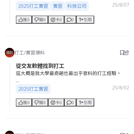
興。
25/8/07
2025打工實習
實習
科技公司
當時我的工作內容是標註影像，要用滑鼠標出圖片中
推0
廢0
卡0
0
引用
物件的範圍，是一項需要耐心與細心度的工作。入職
後的一、兩個月，負責帶領我的同仁突然問我要不要
寫程式，我因為不好意思拒絕別人，於是就跟他說我
寫寫看。細節我忘記了，反正同事就是要我寫一個類
打工/實習爆料
似自動標註影像的小程式，但說真的我根本不擅長寫
程式，甚至還要我標註影像和寫程式同時進行，所以
從交友軟體找到打工
對我來說反而變成一種壓力。後來同事讓我專心寫程
這大概是我大學最奇葩也最出乎意料的打工經驗。
式，他看到了我寫的程式也覺得寫得很普通，然後就
問我說還要繼續寫程式嗎，我就直接跟他說我不想要
原本滑交友軟體只是想找一段甜甜的戀愛，結果居然
25/8/02
2025打工實習
寫了，於是我才又恢復到我原本的工作內容。
滑到一份甜甜的工作（？）
推0
廢0
卡0
0
引用
雖然我知道他可能是想知道我的能力在哪裡，但真的
對方是補習班老闆，因為剛好缺行政人員，隨口問我
還是不要勉強自己做不擅長的事而搞死自己，那樣真
要不要來上班。我原本以為是開玩笑，結果對方超認
的划不來，還是乖乖做我該做的事吧！
真約了面試跟地點，因為那學期剛好蠻閒的也就答應
了，也是意外撿到一個很輕鬆的打工！