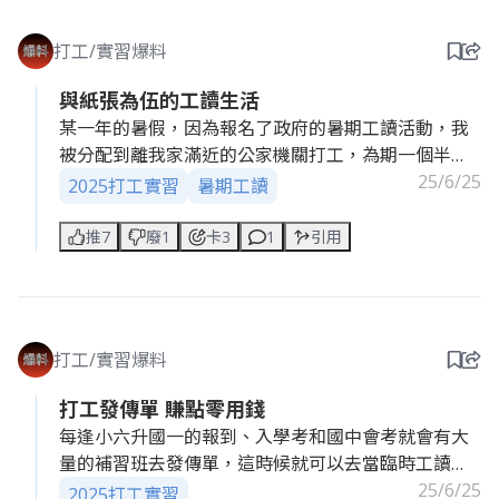
天泡在水裡，洗完還要刷那些超黏的焦黑鐵盤，手直
接爛掉，整雙變得紅紅皺皺的，像泡久的海帶一樣，
打工/實習爆料
痛到不行。 那天一下班我立馬傳訊息給老闆說我不做
了，真的太硬，根本不是人在做的工作。雖然只做兩
與紙張為伍的工讀生活
天，但超難忘，現在回想還是覺得好笑。但從此之
某一年的暑假，因為報名了政府的暑期工讀活動，我
後，我再也不敢找有關洗碗的工作，回家後還跟媽媽
被分配到離我家滿近的公家機關打工，為期一個半
說我終於知道家裡的碗有多好洗了，所以我現在都會
月。我要做的工作大部分都是整理紙本資料，偶爾會
25/6/25
2025打工實習
暑期工讀
主動幫忙洗碗，因為覺得特別輕鬆:)
幫忙掃描或是輸入資料等，其實並不困難，甚至可以
媽媽還說我是超級爛草莓哈哈哈！
說輕鬆。不過或許有的人會覺得有點無趣吧，因為幾
推7
廢1
卡3
1
引用
乎每天都跟這些文件在一起，似乎顯得枯燥乏味，但
像我本身就對這方面很有興趣，所以就沒有這個問
題。
打工/實習爆料
只是有時我還是會在內心發問：為什麼會有這麼多舊
資料要整理？以前的同仁或工讀生是沒在整理嗎？這
打工發傳單 賺點零用錢
些問題我一直默默放在心裡，沒有去問任何人，就繼
每逢小六升國一的報到、入學考和國中會考就會有大
續做事。最近才想到說會有那麼多舊資料沒整理，可
量的補習班去發傳單，這時候就可以去當臨時工讀
能是那邊的同仁有時會因為工作有需求，需要查詢前
生。新生報到的場合工作時數通常是4小時，而考場場
25/6/25
2025打工實習