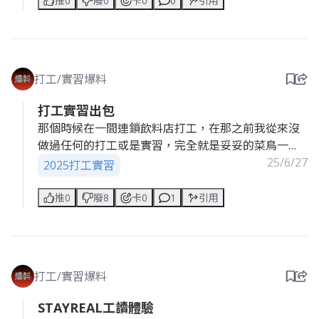
推0
廢0
卡0
0
引用
什麼看到妹妹寫不出來了不繼續教學？！」我只能解
釋說要讓孩子思考，後來過沒幾秒我就開始教她，而
那題我就想幫她補充一下相關的題目跟相似的題目讓
她更了解，於是我立刻寫新的題目下來，大概花了十
打工/實習爆料
秒吧。家長在旁邊說：「為什麼不先出好再上課？！
你們課程是這樣的嗎？！」我整個被罵的莫名其妙的
打工實習出包
但是又不能罵回去，只能好聲好氣地講然後再繼續被
那個時候在一間連鎖飲料店打工，在那之前我從來沒
罵，真的是恐龍家長，我只是個小小約聘老師QQ而且
做過任何的打工或是實習，完全就是妥妥的菜鳥一
因為這件事情還焦慮跟內耗了很久，想說是不是真的
枚，一進去飲料店老闆不知道為什麼，正常來說都要
25/6/27
2025打工實習
沒教好
先背所有飲料的調製表，但是老闆直接跳過這一步，
直接讓我站櫃檯，通常櫃檯都是給老手站的，他可能
推0
廢8
卡0
1
引用
覺得我比較外向吧，反正我站到櫃檯的時候，有些客
人問我怎麼做，或是飲料內裡面含什麼，我都講不出
來，有一個客人就問說你們的檸檬多多怎麼做的，裡
面還有什麼，我那個時候不知道在想什麼，我就說是
打工/實習爆料
用奶酪水做成的，實際上是煉乳水，但老闆都叫我們
說煉乳就好，哇塞，客人聽到奶酪水臉直接垮掉，因
STAYREAL工讀體驗
為奶酪水聽起來真的超噁心，後面同事趕快插話說不