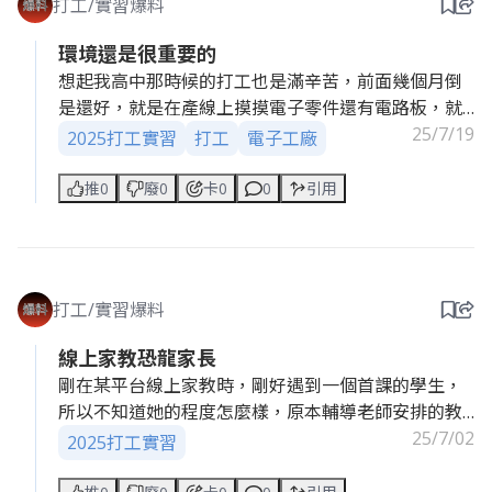
打工/實習爆料
工作內容說起來其實蠻不錯的，環境單純、上班只有
環境還是很重要的
我一人、事情多但都不難做，基本上時間管理和效率
想起我高中那時候的打工也是滿辛苦，前面幾個月倒
抓得好，一邊打工還可以一邊唸書也不會太吃力。
是還好，就是在產線上摸摸電子零件還有電路板，就
是手腳要俐落些。不過當我做了兩、三個月的時候，
25/7/19
2025打工實習
打工
電子工廠
學生們也蠻可愛的，看見他們快樂學習的模樣，也找
我就被調到另一個產線去幫忙。有待過類似工作環境
回學生時期學才藝的單純與熱愛，也像是參與了一段
的都知道，在大型機台旁邊工作真的很恐怖，機台一
推0
廢0
卡0
0
引用
別人的成長過程。但說實話，當老闆的行政助理還是
直會傳出臭味。那時候還是夏天，就要忍受高溫。甚
有點微妙，有事沒事會突然傳訊請我幫忙買晚餐、裝
至電路板剛從機台出來到產線上的時候還會燙燙的，
燈泡等等……有時候我真的分不清楚自己是在補習班工
拿的時候要稍微注意一點這樣，真的不算是什麼輕鬆
作，還是成了他的貼身秘書。
活。
打工/實習爆料
雖然沒有不舒服的舉動，也沒有甜甜的愛情，但那種
幸好後來因為工廠制度我就離開了那裡，雖然平常都
模糊的界線感總讓我有點問號。
線上家教恐龍家長
有休息時間讓我們休息，但那種工作環境還是不能待
不過撇開這點，這份工作還是讓我收穫滿滿，也練就
剛在某平台線上家教時，剛好遇到一個首課的學生，
太久的吧🫥 相信就算工廠的人不趕我們走，過沒多久
了一身打雜技能（？）
所以不知道她的程度怎麼樣，原本輔導老師安排的教
我也是會自己走人的。自己的身體自己顧，除非工廠
是一次很荒謬也很有趣的經驗：Ｄ
材對她來說有點簡單，大概十題只錯個一題，最後一
25/7/02
2025打工實習
環境改善，否則不要為了賺錢把自己的健康快樂都搞
題比較難就讓學生思考一下，她大概想了十秒鐘，而
沒了😌👍🏽
且也有在寫算式，她的家長突然在旁邊暴怒說：「為