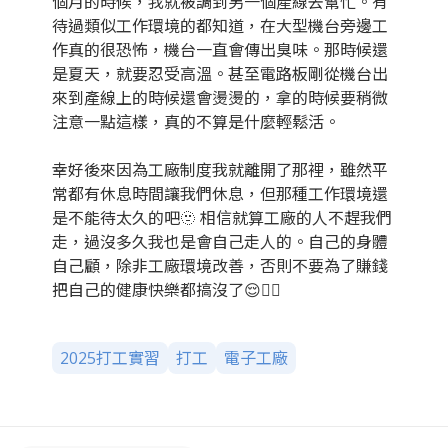
個月的時候，我就被調到另一個產線去幫忙。有
待過類似工作環境的都知道，在大型機台旁邊工
作真的很恐怖，機台一直會傳出臭味。那時候還
是夏天，就要忍受高溫。甚至電路板剛從機台出
來到產線上的時候還會燙燙的，拿的時候要稍微
注意一點這樣，真的不算是什麼輕鬆活。
幸好後來因為工廠制度我就離開了那裡，雖然平
常都有休息時間讓我們休息，但那種工作環境還
是不能待太久的吧🫥 相信就算工廠的人不趕我們
走，過沒多久我也是會自己走人的。自己的身體
自己顧，除非工廠環境改善，否則不要為了賺錢
把自己的健康快樂都搞沒了😌👍🏽
2025打工實習
打工
電子工廠