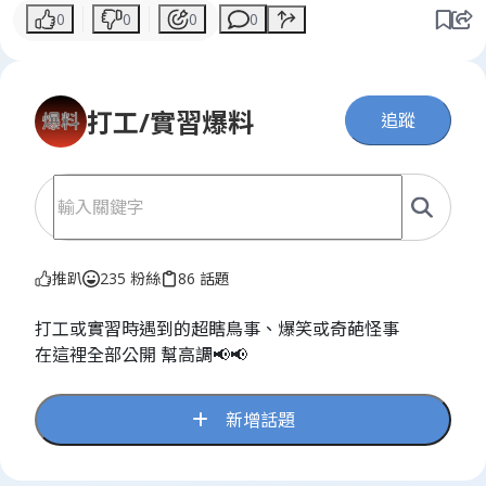
0
0
0
0
打工/實習爆料
追蹤
推趴
235 粉絲
86 話題
打工或實習時遇到的超瞎鳥事、爆笑或奇葩怪事
在這裡全部公開 幫高調📢📢
新增話題