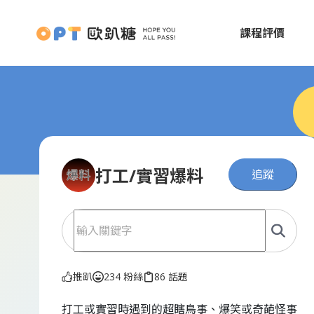
課程評價
打工/實習爆料
追蹤
推趴
234 粉絲
86 話題
打工或實習時遇到的超瞎鳥事、爆笑或奇葩怪事