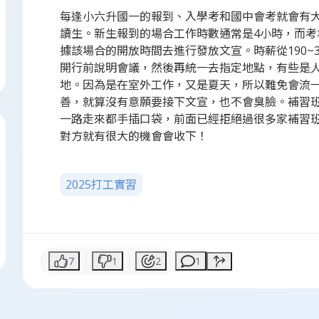
每逢小六升國一的報到、入學考和國中會考就會有
讀生。新生報到的場合工作時數通常是4小時，而
據該場合的開放時間去進行發放文宣。時薪從190~
開行前說明會議，然後再統一去指定地點，有些是
地。因為是在室外工作，又是夏天，所以難免會流
善，就算沒有意願要接下文宣，也不會臭臉。補習
一路走來都手插口袋，前面已經拒絕過很多家補習
對方就有很大的機會會收下！
2025打工實習
7
1
2
1