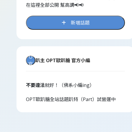
在這裡全部公開 幫高調📢📢
新增話題
O
趴主
OPT歐趴糖 官方小編
官
不要違法
就好！（佛系小編ing）
OPT歐趴糖全站話題趴特（Part）試營運中