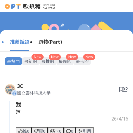
推薦話題
趴特(Part)
New
New
New
New
最熱門
最新的
最推的
最廢的
最卡的
3C
國立雲林科技大學
我
抹
26/4/16
推0
廢0
卡0
0
引用