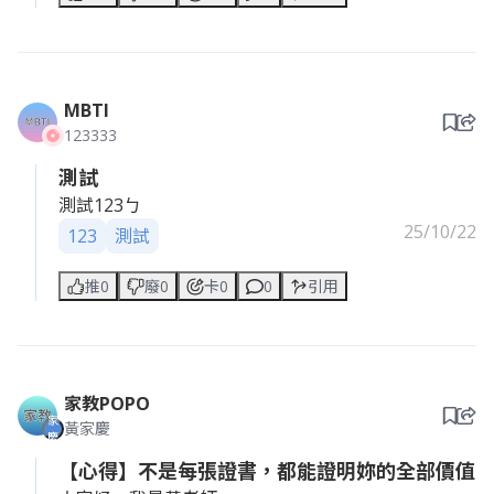
MBTI
123333
測試
測試123ㄅ
25/10/22
123
測試
推0
廢0
卡0
0
引用
家教POPO
家
黃家慶
慶
【心得】不是每張證書，都能證明妳的全部價值