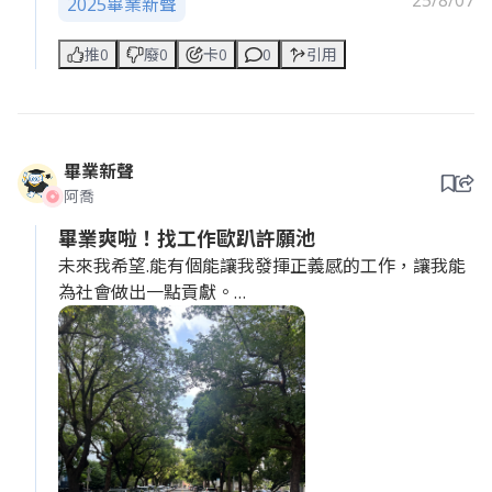
25/8/07
2025畢業新聲
推0
廢0
卡0
0
引用
畢業新聲
阿喬
畢業爽啦！找工作歐趴許願池
未來我希望.能有個能讓我發揮正義感的工作，讓我能
為社會做出一點貢獻。
老闆，我希望我的工作不只是為了賺錢，而是能為社
會帶來正面的影響。請給我一個機會，我會用我的力
量來讓世界變得更美好。