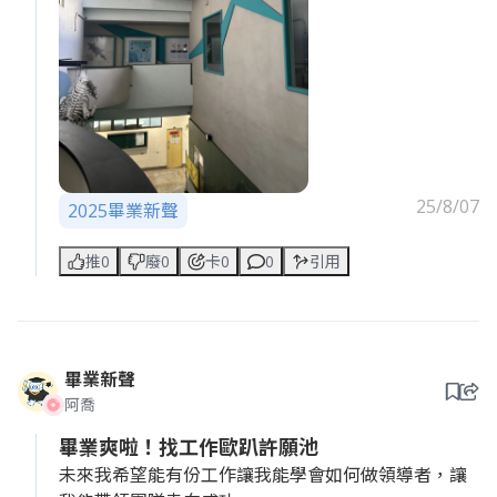
好文嗎 歡迎加入 (臉書社團) 慶多媒體娛樂集團 慶國際
傳媒]
25/8/07
2025畢業新聲
推0
廢0
卡0
0
引用
畢業新聲
阿喬
畢業爽啦！找工作歐趴許願池
未來我希望能有份工作讓我能學會如何做領導者，讓