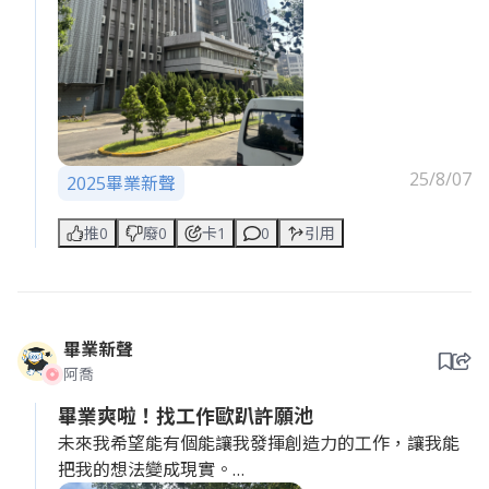
25/8/07
2025畢業新聲
推0
廢0
卡1
0
引用
畢業新聲
阿喬
畢業爽啦！找工作歐趴許願池
未來我希望能有個能讓我發揮創造力的工作，讓我能
把我的想法變成現實。