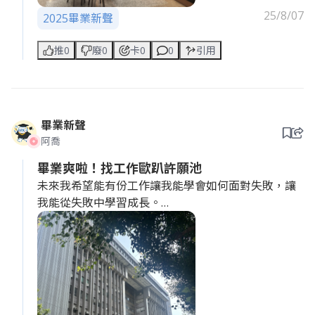
25/8/07
2025畢業新聲
推0
廢0
卡0
0
引用
畢業新聲
阿喬
畢業爽啦！找工作歐趴許願池
未來我希望能有份工作讓我能學會如何面對失敗，讓
我能從失敗中學習成長。
老闆，我不是一個害怕失敗的人，我更害怕的是沒有
機會嘗試。請給我一個機會，我會用我的勇氣來證明
我是一個值得你信任的員工。