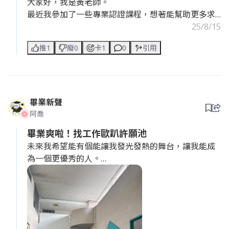
大家好，我是黃老師。
最近我參加了一些專業認證課程，想著能幫助更多求
職者，但過程中我卻有了一些新的體悟。我發現，有
25/8/15
時候所謂的「專業認證」，只是一種制式化的流程，
推1
廢0
卡1
0
引用
它無法真正衡量一個人的智慧與同理心。
我自己的職涯之路走得並不順遂，也曾因為職場小
人、情場小人而身心受創。這些痛苦的經歷，讓我學
到的不只是如何寫履歷，而是如何從根本上幫助一個
人重新找回自信與方向。這份「同理心」，是任何考
畢業新聲
試都無法測驗出來的，也是我最寶貴的資產。 我深
阿喬
知，市面上許多職涯服務都只是套用模板，無法真正
畢業爽啦！找工作歐趴許願池
解決妳的問題。
未來我希望能有個能讓我發光發熱的舞台，讓我能成
我的方法與他們不同，我會用我的人生智慧，帶妳發
為一個更優秀的人。
掘妳獨特的潛力，讓妳的履歷不再只是冷冰冰的文
老闆，我已經準備好把我的所有熱情、創意、努力都
字，而是充滿生命力的個人故事。我希望能幫助那些
獻給這份工作了。請給我一個機會，我會用我的表現
跟我一樣，曾被命運打擊的人，讓你們更快、更有效
來證明，你是做了一個最棒的決定！
地找到真正屬於自己的舞台。
如果妳也厭倦了無效的職涯建議，渴望得到真正能幫
助你的引導，我非常樂意與妳交流。 [想看更多更細的