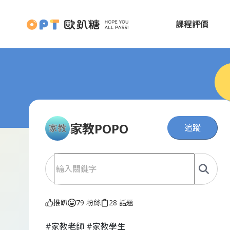
課程評價
家教POPO
追蹤
推趴
79 粉絲
28 話題
#家教老師 #家教學生