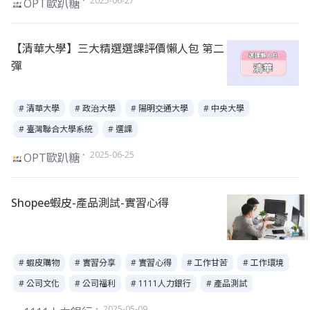
・ 2025-06-27
OPT歐趴糖
【清華大學】三大精選選課評價懶人包 第二
彈
# 清華大學
# 政治大學
# 陽明交通大學
# 中央大學
# 臺灣聯合大學系統
# 選課
・ 2025-06-25
OPT歐趴糖
Shopee蝦皮-產品測試-實習心得
# 蝦皮購物
# 實習分享
# 實習心得
# 工作甘苦
# 工作環境
# 公司文化
# 公司福利
# 1111人力銀行
# 產品測試
・ 2025-05-09