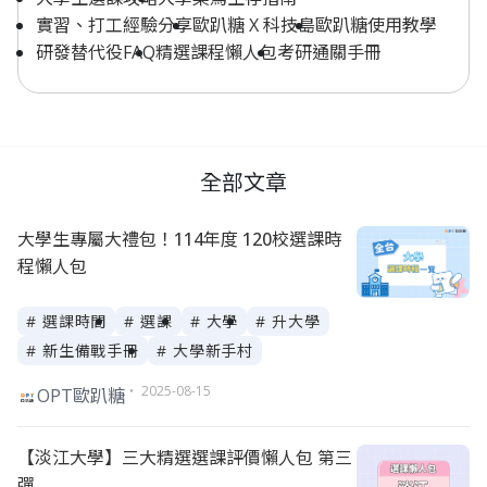
實習、打工經驗分享
歐趴糖 X 科技島
歐趴糖使用教學
研發替代役FAQ
精選課程懶人包
考研通關手冊
全部文章
大學生專屬大禮包！114年度 120校選課時
程懶人包
# 選課時間
# 選課
# 大學
# 升大學
# 新生備戰手冊
# 大學新手村
・ 2025-08-15
OPT歐趴糖
【淡江大學】三大精選選課評價懶人包 第三
彈