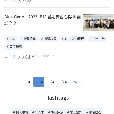
1111人力銀行
Blue Gene | 2023 IBM 暑期實習心得 & 面
試分享
# IBM
# 實習分享
# 實習心得
# 1111人力銀行
# 工作甘苦
# 工作環境
・ 2025-05-08
1111人力銀行
1
2
3
Hashtags
# 個人申請
# 升大學
# 學涯探索
# 學涯設計
# 學習歷程