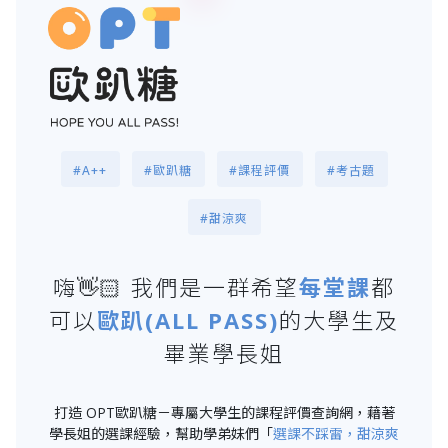
#A++
#歐趴糖
#課程評價
#考古題
#甜涼爽
嗨👋🏻 我們是一群希望
每堂課
都
可以
歐趴(ALL PASS)
的大學生及
畢業學長姐
打造 OPT歐趴糖－專屬大學生的課程評價查詢網，藉著
學長姐的選課經驗，幫助學弟妹們「
選課不踩雷，甜涼爽