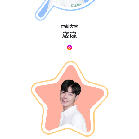
世新大學
崴崴