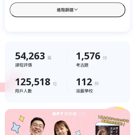
進階篩選
54,263
1,576
篇
份
課程評價
考古題
125,518
112
位
所
用戶人數
涵蓋學校