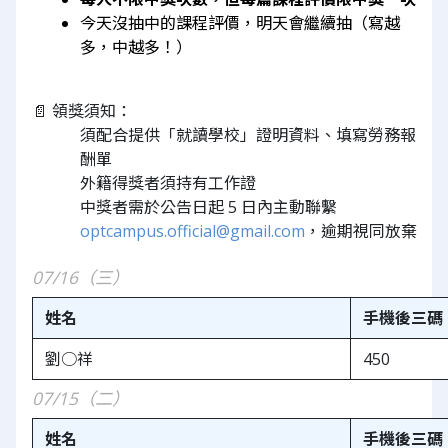
今天沒抽中的課程評價，明天會繼續抽（寫越
多，中越多！）
📄 領獎須知：
須配合提供「就讀學校」證明資料、填寫勞務報
酬單
外籍得獎者須持有工作證
中獎者需於公告日起 5 日內主動聯繫 
optcampus.official@gmail.com
，逾期視同放棄
07/16（三）
姓名
手機後三碼
劉○祥
450
07/15（二）
姓名
手機後三碼