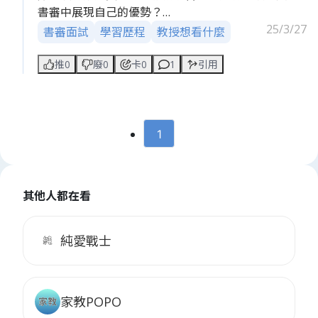
書審中展現自己的優勢？
25/3/27
書審面試
學習歷程
教授想看什麼
學習歷程該如何包裝？
動機怎麼寫才能讓教授留下深刻印象？
推0
廢0
卡0
1
引用
是要強調 學習過程、個人思考，還是未來規劃？
有經驗的學長姐能分享你的書審書寫技巧嗎？
1
快來留言交流吧！
其他人都在看
純愛戰士
By落點小邊編
家教POPO