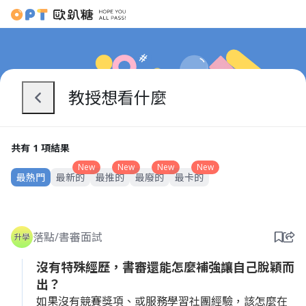
教授想看什麼
共有 1 項結果
New
New
New
New
最熱門
最新的
最推的
最廢的
最卡的
落點/書審面試
沒有特殊經歷，書審還能怎麼補強讓自己脫穎而
出？
如果沒有競賽獎項、或服務學習社團經驗，該怎麼在