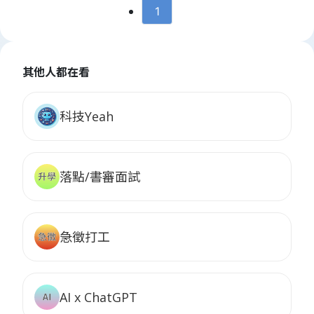
✅ 儀式感控（連外帶盒都繫著緞帶，宛如收到禮物
1
🎀）
✅ 酸系甜點黨（拒絕甜膩！這款酸度明亮如莫內油
畫）
✅ 約會急救包（帶曖昧對象來，連空氣都會飄粉紅泡
其他人都在看
泡💘）
科技Yeah
📍 巴黎密語： 每日限量供應，建議先預訂免向隅！
🌟 你心中最「法式怦然」的甜點是哪款？求分享你的
甜蜜名單！
落點/書審面試
急徵打工
AI x ChatGPT