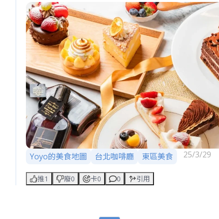
✨🏡 本週尋味：法國秘密甜點
🏡 • 藏身東區巷弄的純白洋房，玻璃櫥窗透出甜點師
傅的魔法時刻！
👩🍳 • 看著馬卡龍色奶油在師傅指尖翻飛，根本是甜
點界的芭蕾舞劇～
💛🍋 必嘗經典：檸檬沙布列蛋糕
🍰 像拆開法式情書般的層層驚喜，初戀般的酸甜悸
動！
✅ 「喀嚓」一刀切下——酥脆沙布列餅乾外殼如初雪
崩塌❄️
✅ 熬煮8小時的檸檬蛋黃醬瞬間湧出，酸度像塞納河畔
25/3/29
Yoyo的美食地圖
台北咖啡廳
東區美食
的晨風般清爽💛
✅ 中間雲朵般的香緹奶油，溫柔中和了檸檬的俏皮酸
推1
廢0
卡0
0
引用
度☁️
💡 這間店獻給：