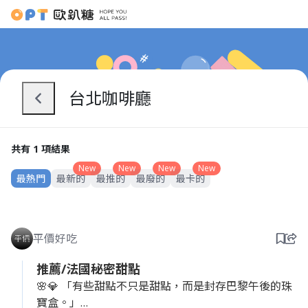
台北咖啡廳
共有 1 項結果
New
New
New
New
最熱門
最新的
最推的
最廢的
最卡的
平價好吃
推薦/法國秘密甜點
🌸💎 「有些甜點不只是甜點，而是封存巴黎午後的珠
寶盒。」