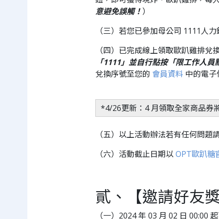
意避免誤觸！
）
（三）若您已參加母公司 1111
（四）已完成線上領取歐趴雞排兌
「1111」並自行點按「限工作人員
兌換序號至您的
會員資料
中的電子
*4/26更新：4 月領取全家商品
（五）以上活動辦法若有任何問題請至 
（六）活動截止日期以
OPT歐趴糖
貳、【邀請好友
（一）2024 年 03 月 02 日 00:00 