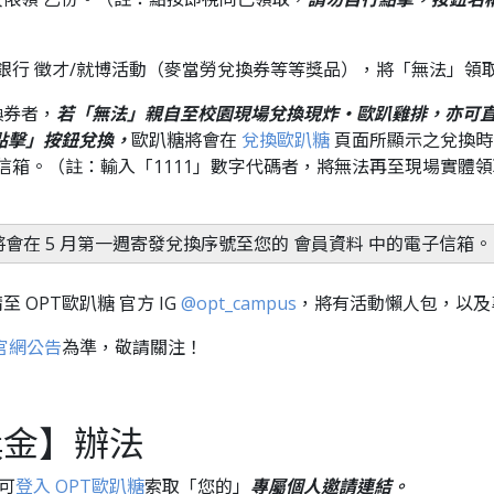
人力銀行 徵才/就博活動（麥當勞兌換券等等獎品），將「無法」
換券者，
若「無法」親自至校園現場兌換現炸・歐趴雞排，亦可
點擊」按鈕兌換，
歐趴糖將會在
兌換歐趴糖
頁面所顯示之兌換時
信箱。（註：輸入「1111」數字代碼者，將無法再至現場實體
券將會在 5 月第一週寄發兌換序號至您的 會員資料 中的電子信箱。
OPT歐趴糖 官方 IG
@opt_campus
，將有活動懶人包，以及
官網公告
為準，敬請關注！
獎金】辦法
起可
登入 OPT歐趴糖
索取「您的」
專屬個人邀請連結。