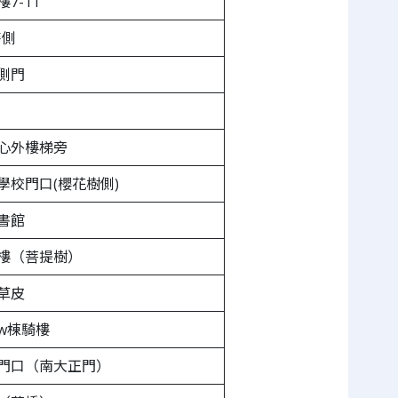
7-11
麥側
側門
心外樓梯旁
學校門口(櫻花樹側)
書館
樓（菩提樹）
草皮
w棟騎樓
門口（南大正門）