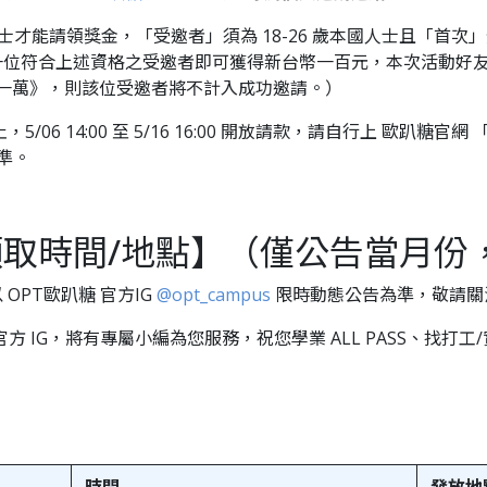
人士才能請領獎金，「受邀者」須為 18-26 歲本國人士且「首次
一位符合上述資格之受邀者即可獲得新台幣一百元，本次活動好
作送一萬》，則該位受邀者將不計入成功邀請。）
，5/06 14:00 至 5/16 16:00 開放請款，請自行上 歐趴糖官網 
準。
取時間/地點】（僅公告當月份
OPT歐趴糖 官方IG
@opt_campus
限時動態公告為準，敬請關
 IG，將有專屬小編為您服務，祝您學業 ALL PASS、找打工/實習
時間
發放地