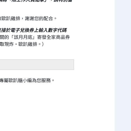
領取歐趴雞排，謝謝您的配合。
直接於電子兌換券上輸入數字代碼
間的「該月月底」寄發全家商品券
領取現炸・歐趴雞排。）
專屬歐趴糖小編為您服務。