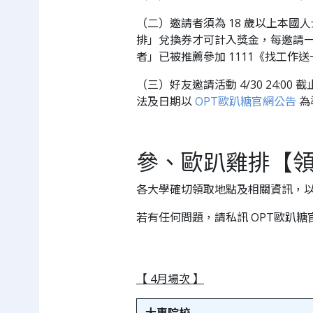
（二）邀請者須為 18 歲以上本國
排」兌換券才可計入獎金，每邀請
者」已被推薦參加 1111《找工
（三）好友邀請活動 4/30 24:00 截止
法及日期以
OPT歐趴糖官網公告
為
參、歐趴雞排【領
各大學確切領取地點及相關資訊，以 
若有任何問題，請私訊 OPT歐趴糖官方
【 4月場次 】
大專院校