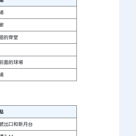
場
廊
館的穿堂
前面的球場
場
點
號出口和新月台