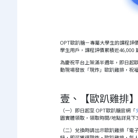
OPT歐趴糖－專屬大學生的課程評價
學生用戶，課程評價累積近46,00
為慶祝平台上架滿半週年，即日起
動現場發放「現炸」歐趴雞排，祝福
壹、【歐趴雞排
（一）即日起至 OPT歐趴糖官網「
園實體領取，領取時間/地點詳見下
（二）兌換時請出示歐趴雞排「電
鈕，即可獲得現炸・歐趴雞排，每人