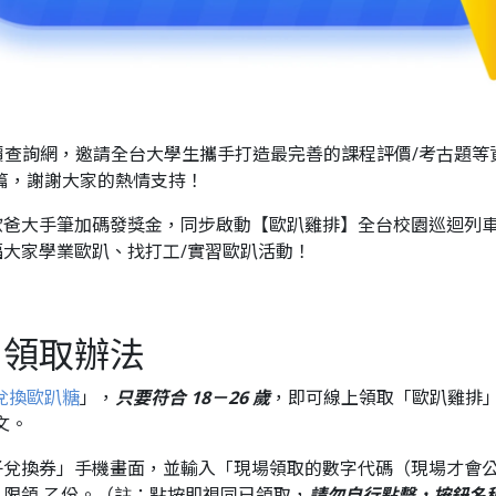
查詢網，邀請全台大學生攜手打造最完善的課程評價/考古題等資訊內
0 篇，謝謝大家的熱情支持！
歐爸大手筆加碼發獎金，同步啟動【歐趴雞排】全台校園巡迴列車
大家學業歐趴、找打工/實習歐趴活動！
】領取辦法
兌換歐趴糖
」，
只要符合 18－26 歲
，即可線上領取「歐趴雞排
文。
子兌換券」手機畫面，並輸入「現場領取的數字代碼（現場才會
限領 乙份。（註：點按即視同已領取，
請勿自行點擊，按鈕名