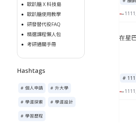
# 服
歐趴糖 X 科技島
111
歐趴糖使用教學
研發替代役FAQ
精選課程懶人包
在星巴
考研通關手冊
Hashtags
# 1
# 個人申請
# 升大學
111
# 學涯探索
# 學涯設計
# 學習歷程