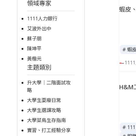
領域專家
蝦皮、
1111人力銀行
艾波外出中
蘇子朋
陳坤平
# 蝦
黃楷元
111
主題類別
升大學｜二階面試攻
H&
略
大學生耍廢日常
大學生選課攻略
大學菜鳥生存指南
# 1
實習、打工經驗分享