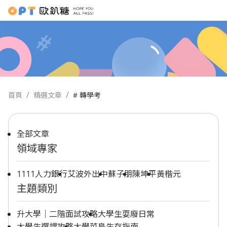
首頁
精選文章
# 轉學考
全部文章
領域專家
1111人力銀行
艾波外出中
蘇子朋
陳坤平
黃楷元
主題類別
升大學｜二階面試攻略
大學生耍廢日常
大學生選課攻略
大學菜鳥生存指南