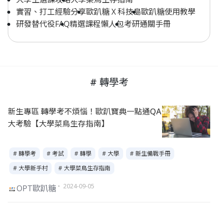
實習、打工經驗分享
歐趴糖 X 科技島
歐趴糖使用教學
研發替代役FAQ
精選課程懶人包
考研通關手冊
# 轉學考
新生專區 轉學考不煩惱！歐趴寶典一點通QA
大考驗【大學菜鳥生存指南】
# 轉學考
# 考試
# 轉學
# 大學
# 新生備戰手冊
# 大學新手村
# 大學菜鳥生存指南
・ 2024-09-05
OPT歐趴糖