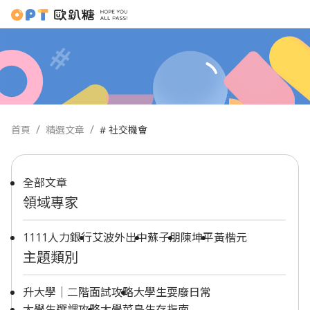
首頁
精選文章
# 社交機會
全部文章
領域專家
1111人力銀行
艾波外出中
蘇子朋
陳坤平
黃楷元
主題類別
升大學｜二階面試攻略
大學生耍廢日常
大學生選課攻略
大學菜鳥生存指南