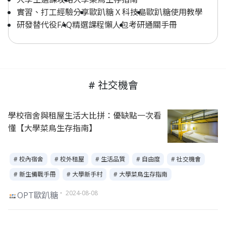
實習、打工經驗分享
歐趴糖 X 科技島
歐趴糖使用教學
研發替代役FAQ
精選課程懶人包
考研通關手冊
# 社交機會
學校宿舍與租屋生活大比拼：優缺點一次看
懂【大學菜鳥生存指南】
# 校內宿舍
# 校外租屋
# 生活品質
# 自由度
# 社交機會
# 新生備戰手冊
# 大學新手村
# 大學菜鳥生存指南
・ 2024-08-08
OPT歐趴糖