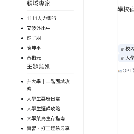
領域專家
學校
1111人力銀行
艾波外出中
蘇子朋
陳坤平
# 校
黃楷元
# 大
主題類別
OP
升大學｜二階面試攻
略
大學生耍廢日常
大學生選課攻略
大學菜鳥生存指南
實習、打工經驗分享