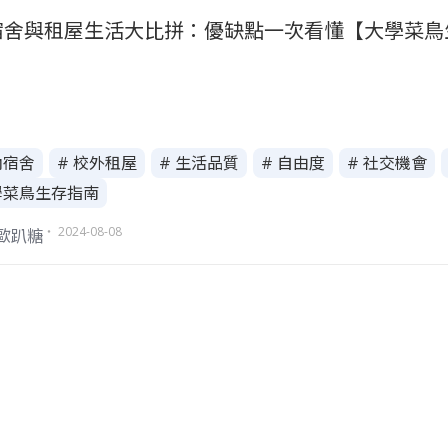
宿舍與租屋生活大比拼：優缺點一次看懂【大學菜鳥
內宿舍
# 校外租屋
# 生活品質
# 自由度
# 社交機會
學菜鳥生存指南
・ 2024-08-08
T歐趴糖