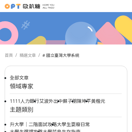
首頁
精選文章
# 國立臺灣大學系統
全部文章
領域專家
1111人力銀行
艾波外出中
蘇子朋
陳坤平
黃楷元
主題類別
升大學｜二階面試攻略
大學生耍廢日常
大學生選課攻略
大學菜鳥生存指南