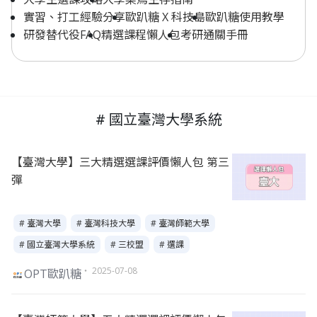
實習、打工經驗分享
歐趴糖 X 科技島
歐趴糖使用教學
研發替代役FAQ
精選課程懶人包
考研通關手冊
# 國立臺灣大學系統
【臺灣大學】三大精選選課評價懶人包 第三
彈
# 臺灣大學
# 臺灣科技大學
# 臺灣師範大學
# 國立臺灣大學系統
# 三校盟
# 選課
・ 2025-07-08
OPT歐趴糖