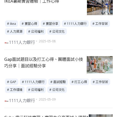
IKEA暑期實習體驗｜工作心得
# ikea
# 實習心得
# 實習分享
# 1111人力銀行
# 工作甘苦
# 人力資源
# 公司福利
# 公司文化
・ 2025-05-08
1111人力銀行
Gap面試題目以及打工心得、團體面試小技
巧分享｜面試經驗分享
# GAP
# 1111人力銀行
# 面試經驗
# 打工心得
# 工作甘苦
# 工作環境
# 公司福利
# 公司文化
・ 2025-05-09
1111人力銀行