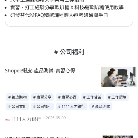
實習、打工經驗分享
歐趴糖 X 科技島
歐趴糖使用教學
研發替代役FAQ
精選課程懶人包
考研通關手冊
# 公司福利
Shopee蝦皮-產品測試-實習心得
# 蝦皮購物
# 實習分享
# 實習心得
# 工作甘苦
# 工作環境
# 公司文化
# 公司福利
# 1111人力銀行
# 產品測試
・ 2025-05-09
1111人力銀行