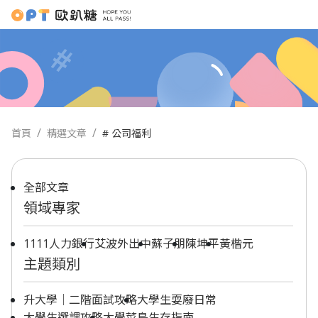
首頁
精選文章
# 公司福利
全部文章
領域專家
1111人力銀行
艾波外出中
蘇子朋
陳坤平
黃楷元
主題類別
升大學｜二階面試攻略
大學生耍廢日常
大學生選課攻略
大學菜鳥生存指南