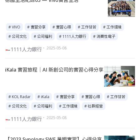
德國生活紀錄03 — Vivo實習生活
# VIVO
# 實習分享
# 實習心得
# 工作甘苦
# 工作環境
# 公司文化
# 公司福利
# 1111人力銀行
# 消費性電子
・ 2025-05-08
1111人力銀行
iKala 實習旅程｜AI 新創公司的實習心得分享
# KOL Radar
# iKala
# 實習分享
# 實習心得
# 工作甘苦
# 公司文化
# 公司福利
# 工作環境
# 社群經營
・ 2025-05-08
1111人力銀行
【2023 Synology SWE 暑期實習】心得分享