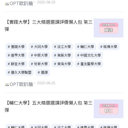
・ 2025-06-25
OPT歐趴糖
【實踐大學】三大精選選課評價懶人包 第三
彈
# 實踐大學
# 大同大學
# 淡江大學
# 輔仁大學
# 銘傳大學
# 逢甲大學
# 中原大學
# 東吳大學
# 中國文化大學
# 靜宜大學
# 世新大學
# 東海大學
# 臺北醫學大學
# 優久大學聯盟
# 選課
・ 2025-06-25
OPT歐趴糖
【輔仁大學】五大精選選課評價懶人包 第三
彈
# 輔仁大學
# 大同大學
# 淡江大學
# 逢甲大學
# 銘傳大學