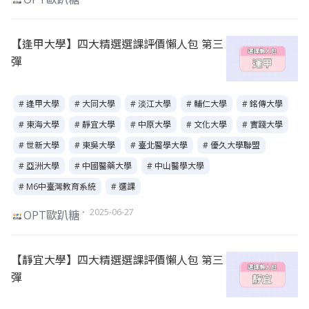
【逢甲大學】四大精選選課評價懶人包 第三
彈
# 逢甲大學
# 大同大學
# 淡江大學
# 輔仁大學
# 銘傳大學
# 東海大學
# 靜宜大學
# 中原大學
# 文化大學
# 實踐大學
# 世新大學
# 東吳大學
# 臺北醫學大學
# 優久大學聯盟
# 亞洲大學
# 中國醫藥大學
# 中山醫學大學
# M6中臺灣教育系統
# 選課
・ 2025-06-27
OPT歐趴糖
【靜宜大學】四大精選選課評價懶人包 第三
彈