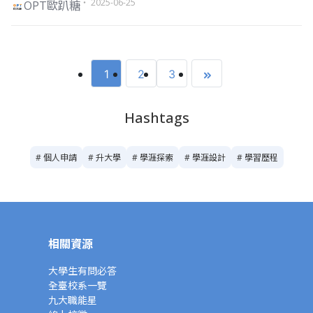
・ 2025-06-25
OPT歐趴糖
1
2
3
Hashtags
# 個人申請
# 升大學
# 學涯探索
# 學涯設計
# 學習歷程
相關資源
大學生有問必答
全臺校系一覽
九大職能星