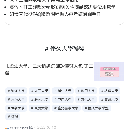
實習、打工經驗分享
歐趴糖 X 科技島
歐趴糖使用教學
研發替代役FAQ
精選課程懶人包
考研通關手冊
# 優久大學聯盟
【淡江大學】三大精選選課評價懶人包 第三
彈
# 淡江大學
# 大同大學
# 輔仁大學
# 逢甲大學
# 銘傳大學
# 東海大學
# 靜宜大學
# 中原大學
# 文化大學
# 實踐大學
# 世新大學
# 東吳大學
# 臺北醫學大學
# 優久大學聯盟
# 選課
・ 2025-07-10
OPT歐趴糖