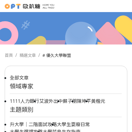
首頁
精選文章
# 優久大學聯盟
全部文章
領域專家
1111人力銀行
艾波外出中
蘇子朋
陳坤平
黃楷元
主題類別
升大學｜二階面試攻略
大學生耍廢日常
大學生選課攻略
大學菜鳥生存指南