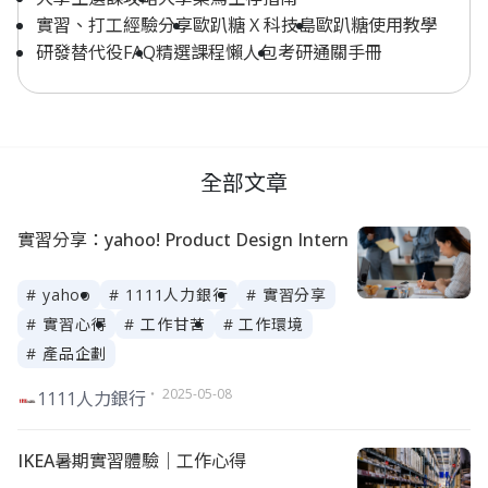
實習、打工經驗分享
歐趴糖 X 科技島
歐趴糖使用教學
研發替代役FAQ
精選課程懶人包
考研通關手冊
全部文章
實習分享：yahoo! Product Design Intern
# yahoo
# 1111人力銀行
# 實習分享
# 實習心得
# 工作甘苦
# 工作環境
# 產品企劃
・ 2025-05-08
1111人力銀行
IKEA暑期實習體驗｜工作心得