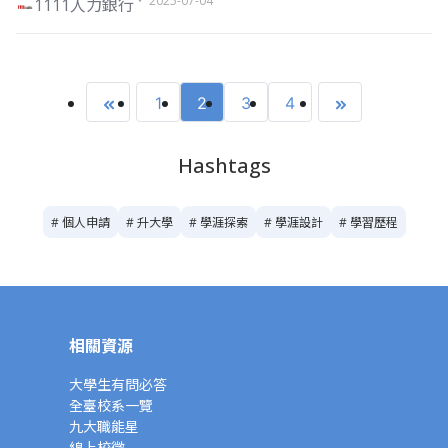
・ 2025-07-04
1111人力銀行
1
2
3
4
Hashtags
# 個人申請
# 升大學
# 學涯探索
# 學涯設計
# 學習歷程
相關資源
大學生有問必答
全臺校系一覽
九大職能星
線上校徵