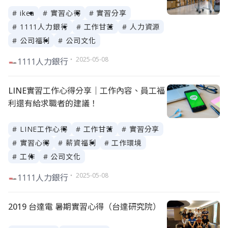
# ikea
# 實習心得
# 實習分享
# 1111人力銀行
# 工作甘苦
# 人力資源
# 公司福利
# 公司文化
・ 2025-05-08
1111人力銀行
LINE實習工作心得分享｜工作內容、員工福
利還有給求職者的建議！
# LINE工作心得
# 工作甘苦
# 實習分享
# 實習心得
# 薪資福利
# 工作環境
# 工作
# 公司文化
・ 2025-05-08
1111人力銀行
2019 台達電 暑期實習心得（台達研究院）