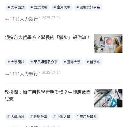
# 大學面試
# 面試攻略
# 臺灣大學
# 圖書資訊學系
・ 2025-07-04
1111人力銀行
想進台大哲學系？學長的「撇步」報你知！
# 大學面試
# 學長姐經驗分享
# 臺灣大學
# 哲學系
・ 2025-07-04
1111人力銀行
教授問：如何用數學證明愛情？中興應數面
試趣
# 大學面試
# 經驗分享
# 中興大學
# 應用數學系