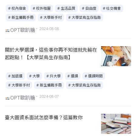
# 校內宿舍
# 校外租屋
# 生活品質
# 自由度
# 社交機會
# 新生備戰手冊
# 大學新手村
# 大學菜鳥生存指南
・ 2024-08-08
OPT歐趴糖
關於大學選課，這些事你再不知道就先輸在
起跑點！【大學菜鳥生存指南】
# 加退選
# 大學
# 升大學
# 選課
# 選課時間
# 大學新手村
# 新生備戰手冊
# 大學菜鳥生存指南
・ 2024-08-07
OPT歐趴糖
臺大圖資系面試怎麼準備？這篇教你