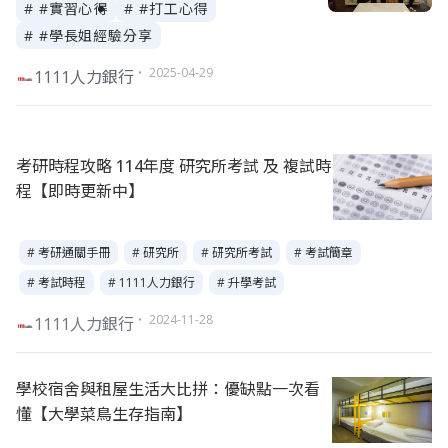
# #實習心得
# #打工心得
# #學長姐經驗分享
・ 2025-04-29
1111人力銀行
考研時程攻略 114年度 研究所考試 及 複試時
程【即時更新中】
# 考研通關手冊
# 研究所
# 研究所考試
# 考試簡章
# 考試時程
# 1111人力銀行
# 升學考試
・ 2024-11-28
1111人力銀行
學校宿舍與租屋生活大比拼：優缺點一次看
懂【大學菜鳥生存指南】