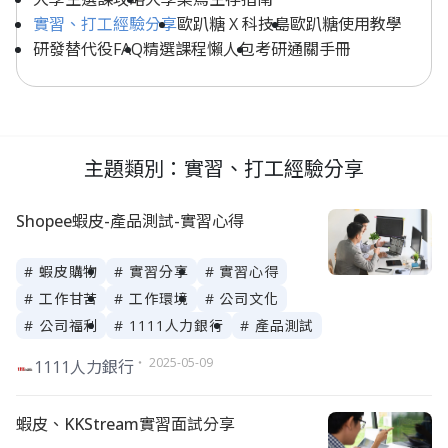
實習、打工經驗分享
歐趴糖 X 科技島
歐趴糖使用教學
研發替代役FAQ
精選課程懶人包
考研通關手冊
主題類別：實習、打工經驗分享
Shopee蝦皮-產品測試-實習心得
# 蝦皮購物
# 實習分享
# 實習心得
# 工作甘苦
# 工作環境
# 公司文化
# 公司福利
# 1111人力銀行
# 產品測試
・ 2025-05-09
1111人力銀行
蝦皮、KKStream實習面試分享