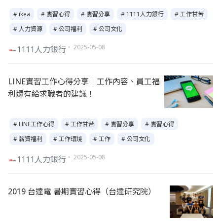
# ikea
# 實習心得
# 實習分享
# 1111人力銀行
# 工作甘苦
# 人力資源
# 公司福利
# 公司文化
・ 2025-05-08
1111人力銀行
LINE實習工作心得分享｜工作內容、員工福
利還有給求職者的建議！
# LINE工作心得
# 工作甘苦
# 實習分享
# 實習心得
# 薪資福利
# 工作環境
# 工作
# 公司文化
・ 2025-05-08
1111人力銀行
2019 台達電 暑期實習心得（台達研究院）