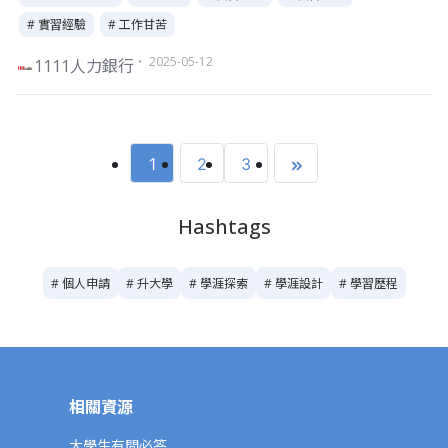
# 實習經驗
# 工作甘苦
・ 2025-05-12
1111人力銀行
1
2
3
Hashtags
# 個人申請
# 升大學
# 學涯探索
# 學涯設計
# 學習歷程
相關資源
大學生有問必答