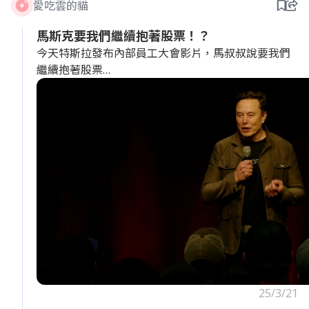
愛吃雲的貓
19:00 PM－20:00 PM：如果沒事就可以準備交接晚班
同事，但有事那就得留下加班。
馬斯克要我們繼續抱著股票！？
今天特斯拉發布內部員工大會影片，馬叔叔說要我們
要把台畜文化搬到美國，我看是很難啦，是說在鬼島
繼續抱著股票
台灣，GG薪水還是很香的，很多人工時比這長，薪水
也比不上GG....
腰斬快一半惹了RRR 還不進場護盤ㄇ
https://x.com/i/broadcasts/1DXxyqnNoqbxM
25/3/21