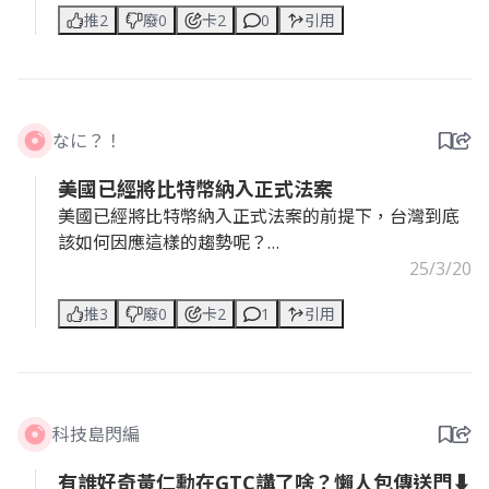
推2
廢0
卡2
0
引用
なに？！
美國已經將比特幣納入正式法案
美國已經將比特幣納入正式法案的前提下，台灣到底
該如何因應這樣的趨勢呢？
請問大家的期望是什麼？
25/3/20
希望政府能將虛擬資產產業的審查與遊戲規則講清
推3
廢0
卡2
1
引用
楚，而非A推B、B推A，然後最後原地踏步~
科技島閃編
有誰好奇黃仁勳在GTC講了啥？懶人包傳送門⬇️