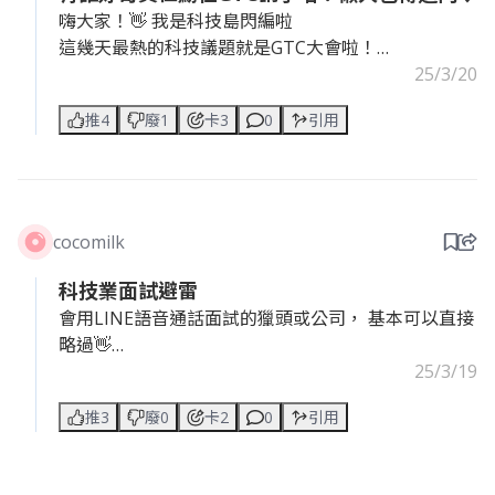
嗨大家！👋 我是科技島閃編啦
這幾天最熱的科技議題就是GTC大會啦！
黃仁勳講了好多東西，媒體資訊好多呀～～
25/3/20
來不及關注或是被資訊轟炸的人
推4
廢1
卡3
0
引用
👇看這份懶人包就夠囉👇
https://www.technice.com.tw/technology/robot/16
7992/
cocomilk
《科技島》貼心整理出7大重點：
重點一：Token拉開序幕、AI基礎設施支出飆漲
科技業面試避雷
重點二：最新GPU架構！Blackwell Ultra、Rubin、
會用LINE語音通話面試的獵頭或公司， 基本可以直接
Feynman登場
略過👋
重點三：攜手台廠推全新矽光子網路交換器
連Slack / Zoom / Google Meet / Teams 都不願意用
25/3/19
重點四：關注AI自駕與6G技術
專業度堪憂🤨
重點五：推人形機器人開源模型
推3
廢0
卡2
0
引用
這種職缺八成流動率超高 🫠
重點六：個人AI超級電腦
重點七：代理型AI推論模型