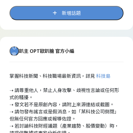
新增話題
O
趴主
OPT歐趴糖 官方小編
官
掌握科技新聞、科技職場最新資訊，詳見
科技島
➝ 請尊重他人，禁止人身攻擊、歧視性言論或任何形
式的騷擾。
➝ 發文若不是原創內容，請附上來源連結或截圖。
➝ 請勿發布謠言或是假消息，如「某科技公司倒閉」
但無任何官方回應或報導佐證。
➝ 若討論科技財經議題（產業趨勢、股價變動）時，