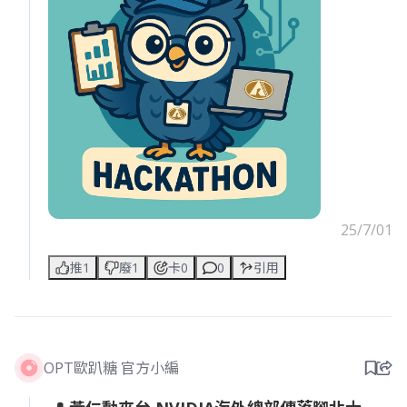
心主題，旨在 透過限時創意激盪與團隊協作，匯聚各
領域的創新者，共同發展具社會影響力與實踐潛 力的
(1)永續商業模式與(2)地方創生實踐方案。透過本次黑
客松活動，我們期望激發青 年創新潛能，連結地方資
源與永續發展目標，打造具長期社會價值的創新提
案，成為驅 動未來地方轉型的起點。同時運用黑客松
競賽創意平台，激勵參賽者在限定時間內完成 概念發
想、商業邏輯構建、簡報設計與模型呈現，展現快速
問題解決與團隊溝通協調能 力。本比賽分為二大組
別，參賽隊伍僅能擇一組別報名參加。 活動地點： 南
港展覽館二館7 樓703 會議室（台北市經貿二路2 號）
25/7/01
報名期間 5 月31 日(五)至 7 月31 日(四)下午5 時止 (1)
主辦單位：財團法人中華民國會計研究發展基金會 (2)
推1
廢1
卡0
0
引用
承辦單位：輔仁大學
報名網址: https://reurl.cc/eMjr7L
活動辦法:https://esgardf.org/
OPT歐趴糖 官方小編