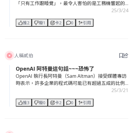
「只有工作跟睡覺」，最令人害怕的是工務機響起的
台積電之歌XD
25/3/24
推2
廢1
卡2
0
引用
6:10 AM：起床通勤，通常了避開尖峰時段要更早起。
7:00 AM：開車或騎車上班，騎車可節省約50%通勤時
間。
7:30 AM：開始工作，即便正式表訂是8:30上班，但通
常都會提前到。
人稱貳伯
7:35 AM：檢查產品狀態，是否有關鍵或緊急問題沒處
理。
OpenAI 阿特曼這句話~~~恐怖了
9:00 AM：生產製造會議，部門經理會提出問題，工程
OpenAI 執行長阿特曼（Sam Altman）接受媒體專訪
師需提出數據跟解方。
時表示，許多企業的程式碼可能已有超過五成的比例
10:00 AM：更高層級的生產製造會議，產品進度與品
是交給人工智慧（AI）處理~~~
25/3/21
質回報，這邊如果出包就會就會被電飛起來。
12:00 PM－13:30 PM：中午休息。
推3
廢0
卡2
0
引用
這意味著工程師要失業了
13:30 PM－17:00 PM：無限開會，可能包含模組、客
戶或其他部門會議。
18:00 PM－19:00 PM：晚餐時間，之後要回去檢查產
品狀況。