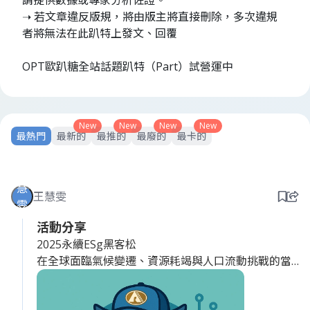
請提供數據或專家分析佐證。
➝ 若文章違反版規，將由版主將直接刪除，多次違規
者將無法在此趴特上發文、回覆
OPT歐趴糖全站話題趴特（Part）試營運中
New
New
New
New
最熱門
最新的
最推的
最廢的
最卡的
慧
王慧雯
雯
活動分享
2025永續ESg黑客松
在全球面臨氣候變遷、資源耗竭與人口流動挑戰的當
下，永續創新與地方創生成為推動 社會與經濟再平衡
的重要策略，本次活動「永續創新 × 地方創生」為核