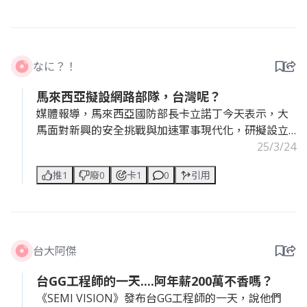
尤其在看過直播後更直接圈粉！！還沒看過或不知道
🔹4. 北士科三大優勢吸引輝達： ・鄰近天母、石牌等
這遊戲的拜託快去了解
成熟商圈，生活機能佳 ・捷運可達，地理位置相對便
利 ・綠地景觀佳，可眺望關渡平原與觀音山
求問還有推薦哪些驚悚或恐怖遊戲推薦的嗎
なに？！
🔹5. 房價較親民，CEO幽默喊話「希望地價別太貴」
馬來西亞擬設網路部隊，台灣呢？
相較其他台北精華區，北士科每坪房價約52.2萬元，
媒體報導，馬來西亞國防部長卡立諾丁今天表示，大
為輝達考慮的五大地點中相對實惠者，符合企業擴張
馬面對新興的安全挑戰與加速軍事現代化，研擬設立
成本考量。
專業的網路部隊，全面因應假訊息攻擊與各種安全挑
25/3/24
戰。
🔹6. 除了總部，新產品也亮相 黃仁勳也在演講中介
推1
廢0
卡1
0
引用
紹： ・第三季即將推出新一代AI晶片 GB300 ・個人AI
聽說，台灣遭網攻高於全球平均2.7倍~~
超級電腦 DGX Spark 已全面量產
面對這樣的議題，台灣目前怎麼辦？有人可以回答？
台大阿傑
台GG工程師的一天....阿年薪200萬不香嗎？
《SEMI VISION》發布台GG工程師的一天，說他們