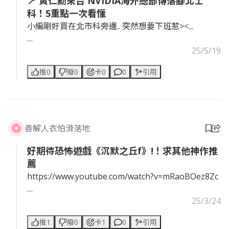
📍 黃仁勳來台 NVIDIA海外總部傳落腳北士
科！5重點一次看懂
小編剛好買在北市科旁邊.. 突然想要下班惹><...
🔹1. NVIDIA「太空船」總部降落北投士林科技園區
25/5/19
（北士科） 在今日的 COMPUTEX 主題演講尾聲，黃
推0
廢0
卡0
0
引用
仁勳透過影片揭曉彩蛋：NVIDIA 全新海外總部
「Constellation」將設於台北市北投士林科技園區，
外型類似太空船，呼應總部命名。
🔹2. Constellation 將承襲美國總部設計理念 新總部
善解人衣怕滑落地
將比照美國加州聖塔克拉拉 NVIDIA 本部，導入永續
建築概念，不使用傳統空調系統，朝向智慧節能與永
好期待恐怖遊戲《沉默之丘f》!！求其他神作推
續發展。
薦
https://www.youtube.com/watch?v=mRaoBOez8Zc
🔹3. 多方評估後選定北士科 黃仁勳年初就已透露將設
亞洲新總部，曾考慮南港鐵路調車場、花博園區、松
這次SILENT HILL f的故事背景移到日本啦！
25/3/24
山機場旁軍方土地等地點，最終由北市最後一塊完整
角色設計細膩，唯美情境卻帶驚悚的反差
大型重劃基地——北士科勝出。
推1
廢0
卡1
0
引用
光是預告片就好期待正式上市www