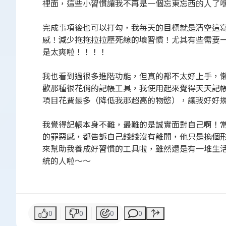
裡面，這些小習慣讓我不再是一個忘東忘西的人了
完成事項後也可以打勾，我每天的目標就是清空這
感！減少拖拖拉拉壓死線的壞習慣！尤其有些需要
是太爽啦！！！！
我也看到過很多進階功能，但真的都不太好上手，懶
歡那種很花俏的記帳工具，我使用起來覺得天天記
項目花費最多（降低我那超高的物慾），讓我好好
我覺得記帳本身不難，最難的是誠實面對自己啊！
的罪惡感，都告訴自己錢錢沒有離開，他只是換個形
來幫助我養成好習慣的工具啦，雖然還是有一堆生
統的人啦～～
0
0
0
0