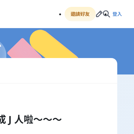
邀請好友
登入
 J 人啦～～～