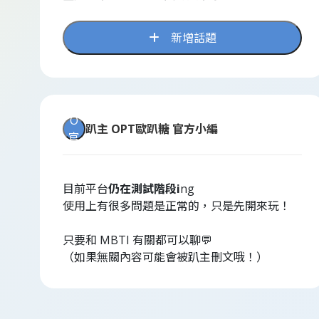
新增話題
O
趴主
OPT歐趴糖 官方小編
官
目前平台
仍在測試階段i
ng
使用上有很多問題是正常的，只是先開來玩！
只要和 MBTI 有關都可以聊💬
（如果無關內容可能會被趴主刪文哦！）