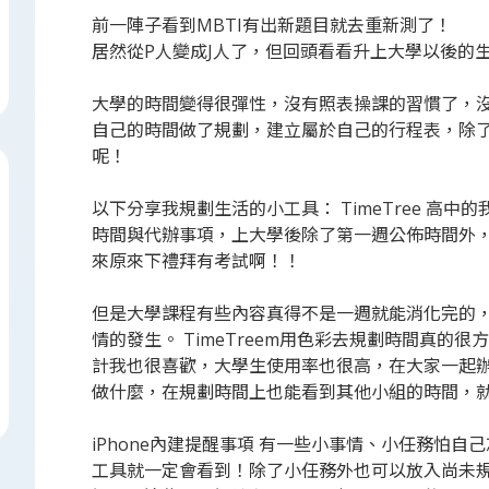
前一陣子看到MBTI有出新題目就去重新測了！
居然從P人變成J人了，但回頭看看升上大學以後的
大學的時間變得很彈性，沒有照表操課的習慣了，
自己的時間做了規劃，建立屬於自己的行程表，除了
呢！
以下分享我規劃生活的小工具： TimeTree 高
時間與代辦事項，上大學後除了第一週公佈時間外
來原來下禮拜有考試啊！！
但是大學課程有些內容真得不是一週就能消化完的
情的發生。 TimeTreem用色彩去規劃時間真
計我也很喜歡，大學生使用率也很高，在大家一起
做什麼，在規劃時間上也能看到其他小組的時間，
iPhone內建提醒事項 有一些小事情、小任務怕
工具就一定會看到！除了小任務外也可以放入尚未規劃