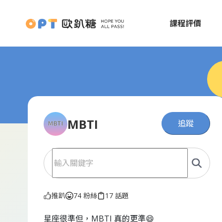
課程評價
MBTI
追蹤
推趴
74 粉絲
17 話題
星座很準但，MBTI 真的更準😄