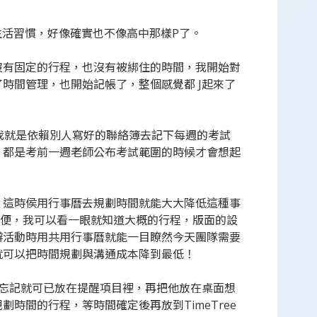
生活習慣，好像確實也不像高中那樣P了。
沒有固定的行程，也沒有被綁住的時間，我開始對
時間管理，也開始記帳了，整個感覺都 J起來了
中的我就是依賴別人寫好的聯絡簿去記下每週的考試
，都是考前一週老師公布考試範圍的時候才會想起
，這時侯用行事曆去規劃時間就能大大降低這種事
的很方便，我可以看一眼就知道大概的行程，版面的設
辦活動時用共用行事曆就能一目瞭然今天團隊需要
就可以把時間規劃與溝通成本降到最低！
自己忘記就可已放在提醒項目裡，再把他放在桌面想
時間的行程，等時間確定後再放到TimeTree