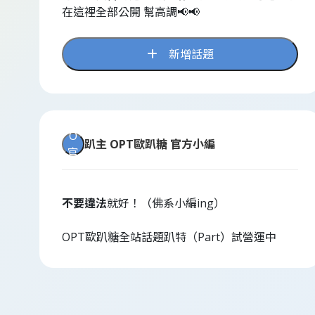
在這裡全部公開 幫高調📢📢
新增話題
O
趴主
OPT歐趴糖 官方小編
官
不要違法
就好！（佛系小編ing）
OPT歐趴糖全站話題趴特（Part）試營運中