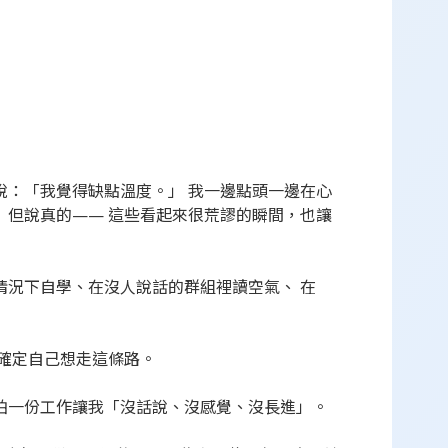
說：「我覺得缺點溫度。」 我一邊點頭一邊在心
 但說真的—— 這些看起來很荒謬的瞬間，也讓
情況下自學、在沒人說話的群組裡讀空氣、 在
確定自己想走這條路。
怕一份工作讓我「沒話說、沒感覺、沒長進」。