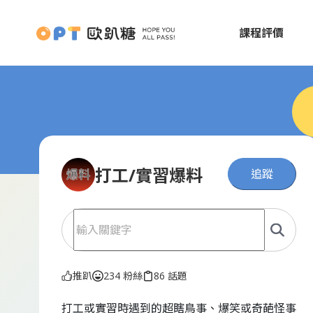
課程評價
打工/實習爆料
追蹤
推趴
234 粉絲
86 話題
打工或實習時遇到的超瞎鳥事、爆笑或奇葩怪事