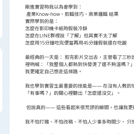
剛進實習時我以為會學到：
產業Know-how、剪輯技巧、商業邏輯 結果
實際學到的是：
怎麼在影印機卡紙時假裝冷靜
怎麼在LINE群裡說「了解」但其實不太了解
怎麼用15分鐘吃完便當再用45分鐘假裝還在吃飯
最經典的一天是： 剪完影片交出去，主管看了三秒
裡吶喊：「我整個人都熱到快發燙了還不夠溫嗎？」
我更確定自己想走這條路。
我也學到實習生最重要的技能是—— 在沒有人教的
「有事嗎？」的關心裡聽出「怎麼還沒交」。
但說真的—— 這些看起來很荒謬的瞬間，也讓我更
我不怕打雜、不怕改稿、不怕人少事多時間少， 只