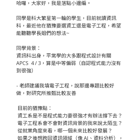
哈囉，大家好，我是落點小邊編。
同學是科大繁星第一輪的學生，目前就讀資訊
科，最近他在猶豫要選資工還是電子工程，希望
能聽聽學長姐們的想法~
同學背景：
資訊科出身，平常學的大多跟程式設計有關
APCS 4 / 3，算是中等偏弱（自認程式能力沒有
到很強）
- 老師建議我填電子工程，說那邊專題比較好
做，對研究所推甄比較友善
目前的猶豫點：
資工系是不是程式能力要很強才有辦法撐下去？
電子工程系會不會對資訊背景的我來說太陌生？
從就業角度來看，哪一個未來比較好發展？
如果之後想跨回資訊領域（像 AI、資料分析），