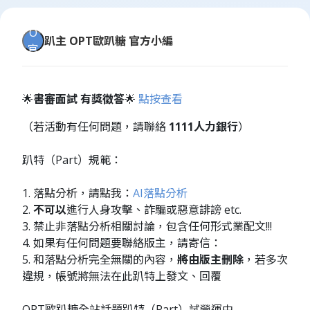
O
趴主
OPT歐趴糖 官方小編
官
🌟
書審面試 有獎徵答
🌟
點按查看
（若活動有任何問題，請聯絡
1111人力銀行
）
趴特（Part）規範：
1. 落點分析，請點我：
AI落點分析
2.
不可以
進行人身攻擊、詐騙或惡意誹謗 etc.
3. 禁止非落點分析相關討論，包含任何形式業配文!!!
4. 如果有任何問題要聯絡版主，請寄信：
5. 和落點分析完全無關的內容，
將由版主刪除
，若多次
違規，帳號將無法在此趴特上發文、回覆
OPT歐趴糖全站話題趴特（Part）試營運中