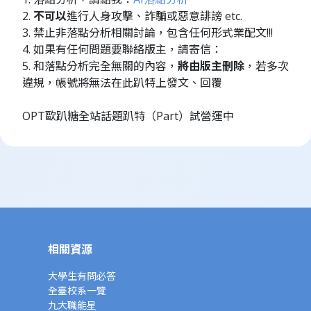
2.
不可以
進行人身攻擊、詐騙或惡意誹謗 etc.
3. 禁止非落點分析相關討論，包含任何形式業配文!!!
4. 如果有任何問題要聯絡版主，請寄信：
5. 和落點分析完全無關的內容，
將由版主刪除
，若多次
違規，帳號將無法在此趴特上發文、回覆
OPT歐趴糖全站話題趴特（Part）試營運中
相關資源
大學生有問必答
全臺校系一覽
九大職能星