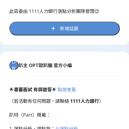
此區委由 1111人力銀行落點分析團隊管理😊
新增話題
O
趴主
OPT歐趴糖 官方小編
官
🌟
書審面試 有獎徵答
🌟
點按查看
（若活動有任何問題，請聯絡
1111人力銀行
）
趴特（Part）規範：
1. 落點分析，請點我：
AI落點分析