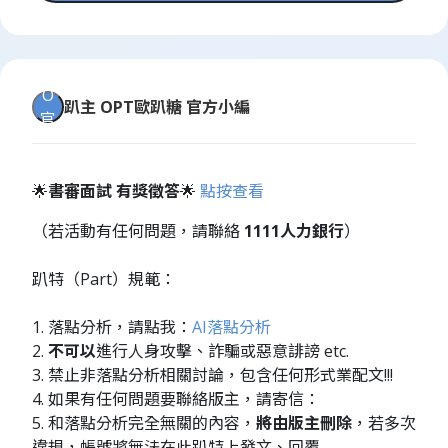
O
趴主
OPT歐趴糖 官方小編
官
🌟
書審面試 有獎徵答
🌟
點按查看
（若活動有任何問題，請聯絡
1111人力銀行
）
趴特（Part）規範：
1. 落點分析，請點我：
AI落點分析
2.
不可以
進行人身攻擊、詐騙或惡意誹謗 etc.
3. 禁止非落點分析相關討論，包含任何形式業配文!!!
4. 如果有任何問題要聯絡版主，請寄信：
5. 和落點分析完全無關的內容，
將由版主刪除
，若多次
違規，帳號將無法在此趴特上發文、回覆