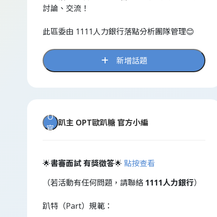
討論、交流！
此區委由 1111人力銀行落點分析團隊管理😊
新增話題
O
趴主
OPT歐趴糖 官方小編
官
🌟
書審面試 有獎徵答
🌟
點按查看
（若活動有任何問題，請聯絡
1111人力銀行
）
趴特（Part）規範：