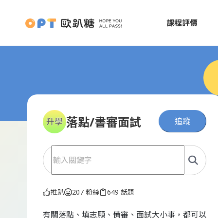
課程評價
落點/書審面試
追蹤
推趴
207 粉絲
649 話題
有關落點、填志願、備審、面試大小事，都可以