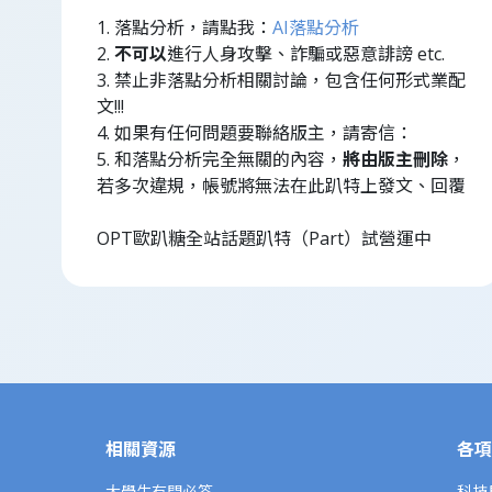
1. 落點分析，請點我：
AI落點分析
2.
不可以
進行人身攻擊、詐騙或惡意誹謗 etc.
3. 禁止非落點分析相關討論，包含任何形式業配
文!!!
4. 如果有任何問題要聯絡版主，請寄信：
5. 和落點分析完全無關的內容，
將由版主刪除
，
若多次違規，帳號將無法在此趴特上發文、回覆
OPT歐趴糖全站話題趴特（Part）試營運中
相關資源
各項
大學生有問必答
科技