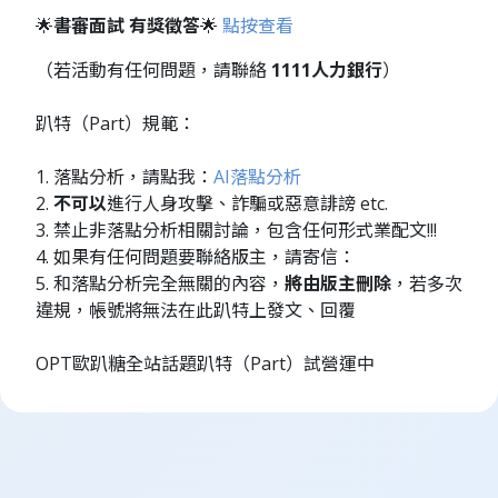
🌟
書審面試 有獎徵答
🌟
點按查看
（若活動有任何問題，請聯絡
1111人力銀行
）
趴特（Part）規範：
1. 落點分析，請點我：
AI落點分析
2.
不可以
進行人身攻擊、詐騙或惡意誹謗 etc.
3. 禁止非落點分析相關討論，包含任何形式業配文!!!
4. 如果有任何問題要聯絡版主，請寄信：
5. 和落點分析完全無關的內容，
將由版主刪除
，若多次
違規，帳號將無法在此趴特上發文、回覆
OPT歐趴糖全站話題趴特（Part）試營運中