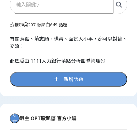
推趴
207 粉絲
649 話題
有關落點、填志願、備審、面試大小事，都可以討論、
交流！
此區委由 1111人力銀行落點分析團隊管理😊
新增話題
O
趴主
OPT歐趴糖 官方小編
官