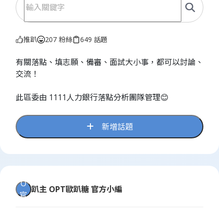
推趴
207 粉絲
649 話題
有關落點、填志願、備審、面試大小事，都可以討論、
交流！
此區委由 1111人力銀行落點分析團隊管理😊
新增話題
O
趴主
OPT歐趴糖 官方小編
官