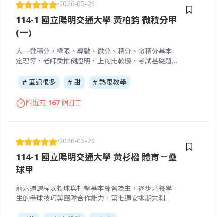
2026-05-26
114-1 國立陽明交通大學 黃柏鈞 微積分甲
(一)
大一微積分，極限、導數、微分、積分、微積分基本
定理等，老師愛推倒證明，上的比較慢，考試基礎題
較多。如果你不喜歡寫數字很醜的題目可以選他，但
如果你不喜歡證明的話就可能不太適合。
# 筆記很多
# 甜
# 熱衷教學
附近有
167
個打工
2026-05-20
114-1 國立陽明交通大學 黃杉楹 體育－壘
球甲
前六週課程以投球與打擊基本練習為主，逐步培養學
生的壘球技巧與團隊合作能力。第七週安排期末測
驗，檢視學習成果；其餘週次進行分組比賽，每場約