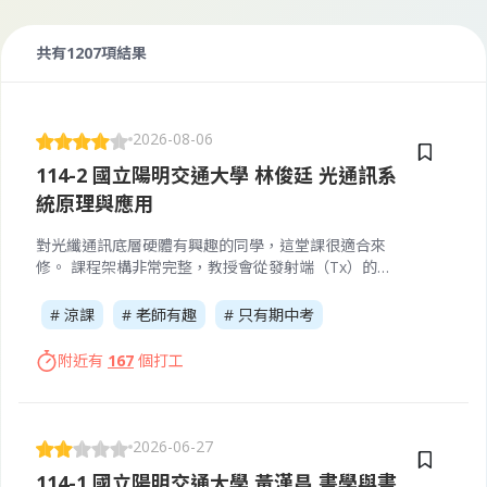
共有1207項結果
2026-08-06
114-2 國立陽明交通大學 林俊廷 光通訊系
統原理與應用
​對光纖通訊底層硬體有興趣的同學，這堂課很適合來
修。 ​課程架構非常完整，教授會從發射端（Tx）的雷
射物理與 Chirp 效應開始，一路教到如何用 MZM 調
變器產生 QPSK 訊號；接著帶入光纖通道中 EDFA 放
# 涼課
# 老師有趣
# 只有期中考
大器的運作與 ASE 雜訊；最後是接收端（Rx）的散粒/
熱雜訊計算以及同調接收技術。 ​雖然中間會用到不少
附近有
167
個打工
微積分跟機率來推導 Q-factor 和接收靈敏度，一開始
看公式會覺得有點硬，但只要把背後的物理直覺搞
懂，就會發現整個光通訊網路的設計非常巧妙，不用
死背公式。這門課也會介紹半導體元件、數學推導跟
2026-06-27
通訊系統架構。把考古題的計算題和名詞解釋好好弄
114-1 國立陽明交通大學 黃漢昌 書學與書
懂，期中考不會太難！