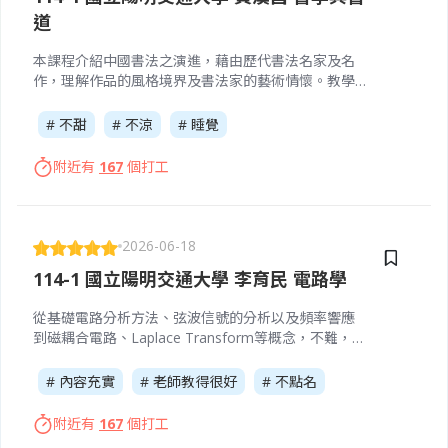
道
本課程介紹中國書法之演進，藉由歷代書法名家及名
作，理解作品的風格境界及書法家的藝術情懷。教學
目標如下： 1.理解中國文字之特色及字體演進。 2. 理
解書法藝術在中國文化史上的地位。 3.理解中國歷代
# 不甜
# 不涼
# 睡覺
書法名家名作及其風格特色。 4.具備書法藝術之書寫
與欣賞能力並能初步從事書法創作。
附近有
167
個打工
2026-06-18
114-1 國立陽明交通大學 李育民 電路學
從基礎電路分析方法、弦波信號的分析以及頻率響應
到磁耦合電路、Laplace Transform等概念，不難，評
分方式為三次大會考，考得很簡單，基礎概念懂後練
個幾題講義與課本習題就好。
# 內容充實
# 老師教得很好
# 不點名
附近有
167
個打工