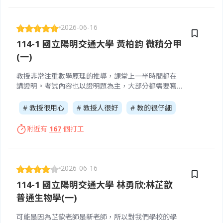
2026-06-16
114-1 國立陽明交通大學 黃柏鈞 微積分甲
(一)
教授非常注重數學原理的推導，課堂上一半時間都在
講證明。考試內容也以證明題為主，大部分都需要寫
出完整的邏輯步驟。平常一定要搭配課本 Calculus 9E
做好複習，理解公式背後的原因才能應付考試。
# 教授很用心
# 教授人很好
# 教的很仔細
附近有
167
個打工
2026-06-16
114-1 國立陽明交通大學 林勇欣;林芷歆
普通生物學(一)
可能是因為芷歆老師是新老師，所以對我們學校的學