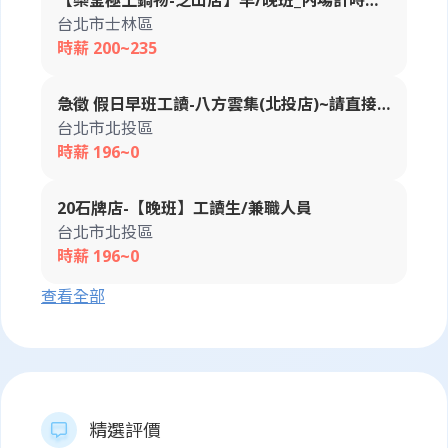
【樂釜極上鍋物-芝山店】早/晚班_內場計時人
加速度耦合關係。 角動量守恆與旋轉系統演化
員
台北市士林區
(Evolution of Angular Momentum Systems) 深度解
時薪 200~235
析旋轉運動中的守恆物理量，探討複雜系統在旋轉慣
性約束下的動態行為。 靜力平衡與連續介質彈性力學
(Statics & Continuum Elasticity Mechanics) 分析物
急徵 假日早班工讀-八方雲集(北投店)~請直接
體在靜態矢量平衡下的受力分布，以及材料在應力作
電話約面試
台北市北投區
用下的形變與彈性模量理論。 萬有引力勢能與軌道力
學 (Universal Gravitational Potential & Orbital
時薪 196~0
Mechanics) 從平方反比定律出發，解析天體引力場分
布及開普勒軌道運動之物理本質。 諧振系統與周期性
20石牌店-【晚班】工讀生/兼職人員
動力學 (Harmonic Oscillations & Periodic
Dynamics) 研究系統在穩定平衡點附近的微小擾動，
台北市北投區
建立簡諧振動與周期運動的微分方程解析模型。
時薪 196~0
查看全部
精選評價