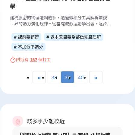
學
建構嚴密的物理邏輯體系，透過微積分工具解析宏觀
世界的動力演化規律。從基礎流形運動學出發，逐步
深入剛體動力學與勢能場理論，挑戰學生對物理現象
的深度建模能力。 本課程模組核心包含： 多維空間運
# 課前要預習
# 課本題目要全部做完且理解
動學理論 (Kinematics in Multi-dimensional
# 不加分不調分
Manifolds) 解析質點在歐幾里得空間中的位移、速度
與加速度向量演化，涵蓋一維線性路徑至多維複雜軌
附近有
167
個打工
跡的瞬時變量分析。 牛頓力學體系之動力學演繹
(Dynamical Deduction of Newtonian Mechanics) 以
牛頓運動定律為核心，探討作用力與運動狀態變更的
38
39
40
因果律，並進一步將其應用於非慣性參考系及向心力
場下的圓周運動解析。 能量系統與保守場論 (Energy
Systems & Conservative Field Analysis) 研究系統功
能轉換特徵，深入探討保守力場中的位能分布及能量
守恆定律之數學表達。 線性動量與碰撞動力學 (Linear
Momentum & Stochastic Collision Analysis) 探討多
質點系統的動量張量不變性，以及在彈性與非彈性交
互作用下的動量轉移機制。 剛體轉動慣量與力矩張量
錢多事少離校近
(Rigid Body Dynamics & Torque Tensor) 跨越質點
模型，分析剛體在轉動、滾動狀態下的力矩特徵與角