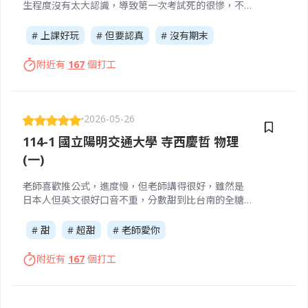
生程度沒有太大認識，導致第一次考試死的很慘，不
過第二次的考試就大家都救回來，總結來說是一位很
認真上課的老師，上課也不會無聊，很推喔
# 上課好玩
# 但要認真
# 沒有期末
附近有
167
個打工
2026-05-26
114-1 國立陽明交通大學 寺西慶哲 物理
(一)
老師喜歡推公式，進度慢，但老師講得很好，雖然是
日本人但英文很好口音不重，分數甜到比台南的全糖
飲料還甜，每堂課有點名功課很簡單，寫錯也沒關係
但一定要交，上完老師的課不用怕學不到東西。
# 甜
# 超甜
# 老師愛你
附近有
167
個打工