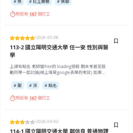
打五至七局，讓學生在實戰中熟悉規則、戰術運用與
# 熱
# 紅土髒髒
# 無聊
比賽節奏。
附近有
167
個打工
2026-05-08
113-2 國立陽明交通大學 任一安 性別與醫
學
上課有點名 老師蠻free的 loading很輕 期末考甚至鼓
勵同學一起討論(線上填寫google表單的考試) 如果想
從這堂課得到東西的話可能只能自己私下找老師討論
或是自己找資料深入研究 給分很甜大推
# 甜
# 涼
# 點名
附近有
167
個打工
2026-04-02
114-1 國立陽明交通大學 鄭信良 普通物理