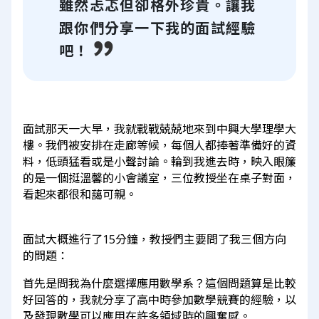
雖然忐忑但卻格外珍貴。讓我
跟你們分享一下我的面試經驗
吧！
面試那天一大早，我就戰戰兢兢地來到中興大學理學大
樓。我們被安排在走廊等候，每個人都捧著準備好的資
料，低頭猛看或是小聲討論。輪到我進去時，映入眼簾
的是一個挺溫馨的小會議室，三位教授坐在桌子對面，
看起來都很和藹可親。
面試大概進行了15分鐘，教授們主要問了我三個方向
的問題：
首先是問我為什麼選擇應用數學系？這個問題算是比較
好回答的，我就分享了高中時參加數學競賽的經驗，以
及發現數學可以應用在許多領域時的興奮感。