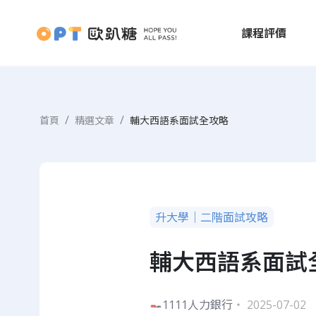
課程評價
首頁
精選文章
輔大西語系面試全攻略
升大學｜二階面試攻略
輔大西語系面試
1111人力銀行
・ 2025-07-02