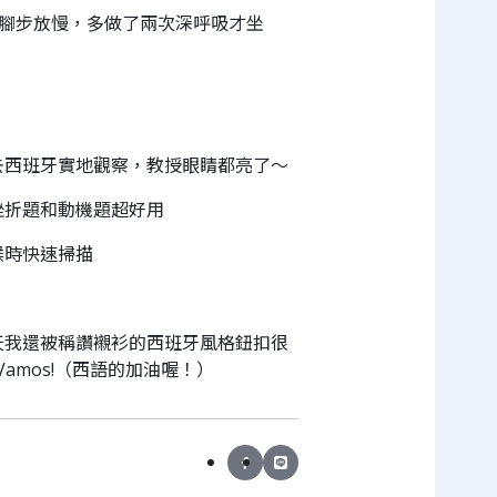
腳步放慢，多做了兩次深呼吸才坐
去西班牙實地觀察，教授眼睛都亮了～
挫折題和動機題超好用
候時快速掃描
天我還被稱讚襯衫的西班牙風格鈕扣很
mos!（西語的加油喔！）