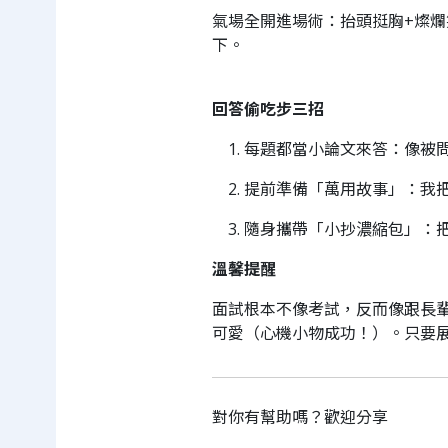
氣場全開進場術：抬頭挺胸+燦
下。
回答偷吃步三招
每題都當小論文來答：像被
提前準備「萬用故事」：我
隨身攜帶「小抄濃縮包」：
溫馨提醒
面試根本不像考試，反而像跟長
可愛（心機小物成功！）。只要展
對你有幫助嗎？歡迎分享