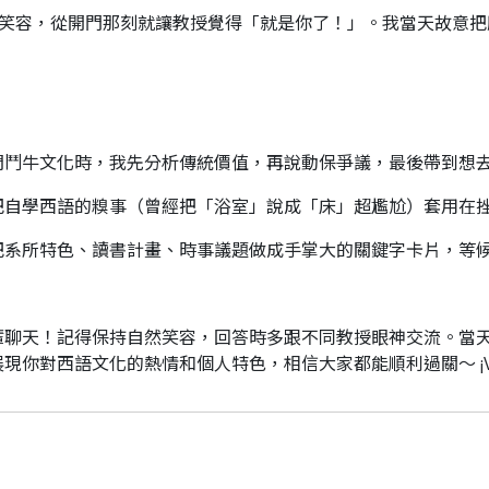
爛笑容，從開門那刻就讓教授覺得「就是你了！」。我當天故意把
問鬥牛文化時，我先分析傳統價值，再說動保爭議，最後帶到想
把自學西語的糗事（曾經把「浴室」說成「床」超尷尬）套用在
把系所特色、讀書計畫、時事議題做成手掌大的關鍵字卡片，等
輩聊天！記得保持自然笑容，回答時多跟不同教授眼神交流。當
現你對西語文化的熱情和個人特色，相信大家都能順利過關～ ¡Va