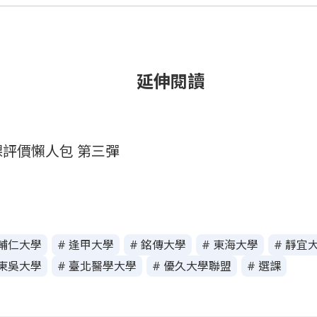
延伸閱讀
評價懶人包 第三彈
 輔仁大學
# 逢甲大學
# 銘傳大學
# 東海大學
# 靜宜
 東吳大學
# 臺北醫學大學
# 優久大學聯盟
# 選課