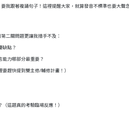
，要我跟著複誦句子！這裡提醒大家，就算發音不標準也要大聲
到第二關問題更讓我措手不及：
優缺點？
言能力哪部分最重要？
裡要趕快提到雙主修/輔修計畫！）
？（這題真的考驗臨場反應！）