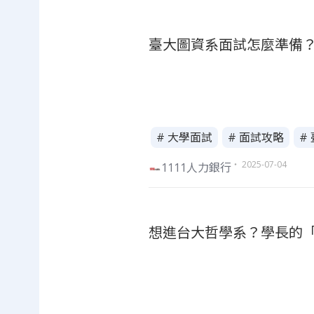
臺大圖資系面試怎麼準備
# 大學面試
# 面試攻略
#
・ 2025-07-04
1111人力銀行
想進台大哲學系？學長的