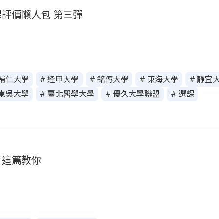
評價懶人包 第三彈
 輔仁大學
# 逢甲大學
# 銘傳大學
# 東海大學
# 靜宜
 東吳大學
# 臺北醫學大學
# 優久大學聯盟
# 選課
？這篇教你