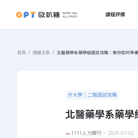
課程評價
首頁
精選文章
北醫藥學系藥學組面試攻略：教你如何準
升大學｜二階面試攻略
北醫藥學系藥學
1111人力銀行
・ 2025-07-02