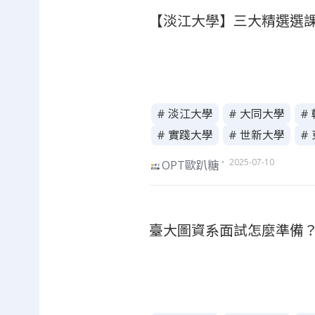
【淡江大學】三大精選選課
# 淡江大學
# 大同大學
#
# 實踐大學
# 世新大學
#
・ 2025-07-10
OPT歐趴糖
臺大圖資系面試怎麼準備