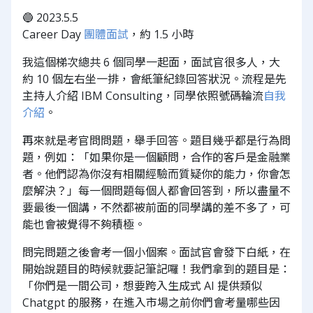
🔵 2023.5.5
Career Day
團體面試
，約 1.5 小時
我這個梯次總共 6 個同學一起面，面試官很多人，大
約 10 個左右坐一排，會紙筆紀錄回答狀況。流程是先
主持人介紹 IBM Consulting，同學依照號碼輪流
自我
介紹
。
再來就是考官問問題，舉手回答。題目幾乎都是行為問
題，例如：「如果你是一個顧問，合作的客戶是金融業
者。他們認為你沒有相關經驗而質疑你的能力，你會怎
麼解決？」每一個問題每個人都會回答到，所以盡量不
要最後一個講，不然都被前面的同學講的差不多了，可
能也會被覺得不夠積極。
問完問題之後會考一個小個案。面試官會發下白紙，在
開始說題目的時候就要記筆記囉！我們拿到的題目是：
「你們是一間公司，想要跨入生成式 AI 提供類似
Chatgpt 的服務，在進入市場之前你們會考量哪些因