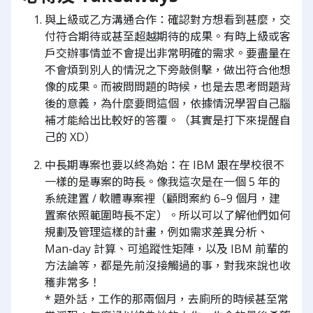
與上級或乙方溝通合作：確認對方想看到甚麼，交
付符合期待或甚至超越期待的成果。有時上級或客
戶交辦事情並不會提出非常明確的需求。要盡量在
不會煩到別人的情況之下旁敲側擊，做出符合他想
像的成果。而被問問題的時候，也是去思考問題背
後的意義，為什麼要問這個，依據情況學習自己腦
補才能給出比較好的答覆。（其實是打下來提醒自
己的 XD）
中長期專案也要以終為始：在 IBM 跟在學校很不
一樣的是專案的時長。像我這次是在一個 5 年的
系統建置 / 軟體專案裡（顧問案約 6–9 個月，建
置案依照範圍時長不定）。所以可以了解他們如何
規劃及管理這樣的計畫，例如需求差異分析、
Man-day 計算、可追蹤性矩陣，以及 IBM 前輩的
方法論等，都是先前沒接觸過的事，對我來說也收
穫非常多！
* 題外話，工作的那兩個月，去廁所的時候甚至常