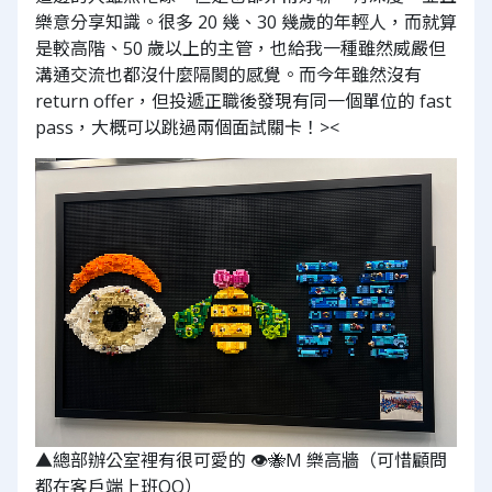
樂意分享知識。很多 20 幾、30 幾歲的年輕人，而就算
是較高階、50 歲以上的主管，也給我一種雖然威嚴但
溝通交流也都沒什麼隔閡的感覺。而今年雖然沒有
return offer，但投遞正職後發現有同一個單位的 fast
pass，大概可以跳過兩個面試關卡！><
▲總部辦公室裡有很可愛的 👁️🐝M 樂高牆（可惜顧問
都在客戶端上班QQ）