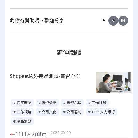
對你有幫助嗎？歡迎分享
延伸閱讀
Shopee蝦皮-產品測試-實習心得
# 蝦皮購物
# 實習分享
# 實習心得
# 工作甘苦
# 工作環境
# 公司文化
# 公司福利
# 1111人力銀行
# 產品測試
・ 2025-05-09
1111人力銀行