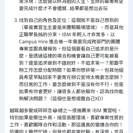
常浮現：怎麼過以終為始的人生、生命的最後希望
要完成什麼才不會遺憾…結果都是想出去玩
找到自己的角色及定位：這個我不是自己想到的
（畢竟實習生主要是來體驗職場環境），而是其他
正職學長姊的分享。IBM 年輕人才非常多，以
Campus Hire 進去後一年需要完成跨部門的團體
專案並跟高層報告。但這個要看自己追求的是什
麼，是透過這樣的場合和機會讓自己更可能被看
到？還是追求做到不錯就好，不追求第一？那跟平
時工作怎麼分配時間？如果你想拚第一，但其他組
員希望早點回家不要常在辦公室待太晚要怎麼辦？
而日常的工作，要怎麼做到不是沒有你不行，但是
如果有你會更好，讓很多人都依賴你，認為找你能
夠解決問題？（這個也是想提醒自己XD）
越寫越多變成碎碎念😂總之～很推薦來 IBM 實習啦。
特別如果是嚮往外商，接受高壓環境，喜歡專案性質的
工作、喜歡團隊合作和活動，那這邊真的蠻適合你的！
這邊的人雖然忙碌，但是也都非常好聊、有深度，並且