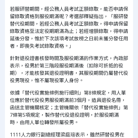
若服研替期間，經公務人員考試正額錄取，能否申請保
留錄取資格到服役期滿呢？考選部釋疑指出，「服研發
替代役期間，若經公務人員考試正額錄取，得申請保留
錄取資格至法定役期期滿為止；若經增額錄取，得申請
延後分發，惟於下次該項考試放榜之日前未獲分發任用
者，即喪失考試錄取資格。」
針對退役證書核發時間及服役期滿的作業方式，內政部
表示，役男於第三階段服役期滿後（扣除可折抵的役
期），才能核發其退役證明書，其服役期間仍屬替代役
役男現役，惟不屬現役軍人身份。
依據「替代役實施條例施行細則」第8條規定，用人單
位應於替代役役男服役期滿前3個月，造具退役名冊，
函送主管機關核定；主管機關依「替代役實施條例」第
7條第5項規定，製作替代役退役證明，於服役期滿
時，由用人單位轉發所屬役男。
1111人力銀行副總經理梁庭瑄表示，雖然研替役男在