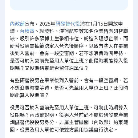
內政部
宣布，2025年
研發替代役
將在1月15日開放申
請，
台積電
、聯發科、漢翔航空等知名企業皆有研替職
缺，吸引許多碩博士生爭相卡位、盼進入理想企業，而
研替役男需抽籤決定入營先後順序，以致有些人在畢業
後到入營前，會有一段空窗期，若不想浪費時間等待，
是否可於入營前先至用人單位上班？此段時期能算入役
期嗎？又役期結束能否留任原單位？
有些研替役男在畢業後到入營前，會有一段空窗期，若
不想浪費時間等待，是否可先至用人單位上班？此段時
期能算入役期嗎？
役男可否於入營前先至用人單位上班、可將此時期算入
役期嗎？內政部說明，役男入營前尚不屬於研發或產業
訓儲替代役役男身分，非屬主管機關（內政部）約束範
圍，役男及用人單位可依雙方雇用協議自行決定。