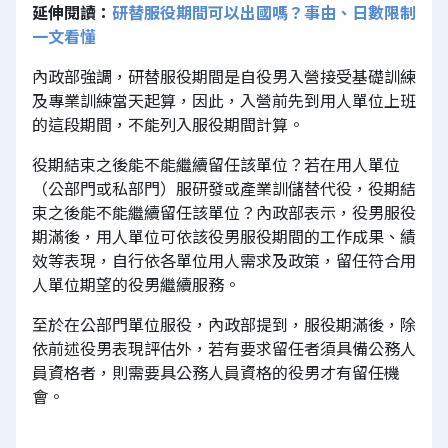
延伸閱讀：
研替服役期間可以出國嗎？事由、日數限制
一文看懂
內政部強調，研替服役期間是自役男入營接受基礎訓練
及專業訓練當天起算，因此，入營前先到用人單位上班
的這段期間，不能列入服役期間計算。
役期結束之後能不能繼續留任該單位？若在用人單位
（公部門或私部門）服研發或產業訓儲替代役，役期結
束之後能不能繼續留任該單位？內政部表示，役男服役
期滿後，用人單位可依該役男服役期間的工作成果、績
效等表現，自行依各單位用人需求及政策，留任符合用
人單位期望的役男繼續服務。
至於在公部門單位服役，內政部提到，服役期滿後，除
依前述役男表現評估外，若有要求留任者須具備公務人
員資格者，則需要具公務人員資格的役男才有留任機
會。