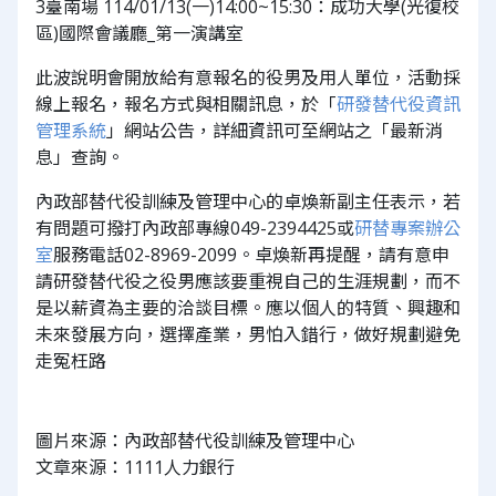
3臺南場 114/01/13(一)14:00~15:30：成功大學(光復校
區)國際會議廳_第一演講室
此波說明會開放給有意報名的役男及用人單位，活動採
線上報名，報名方式與相關訊息，於「
研發替代役資訊
管理系統
」網站公告，詳細資訊可至網站之「最新消
息」查詢。
內政部替代役訓練及管理中心的卓煥新副主任表示，若
有問題可撥打內政部專線049-2394425或
研替專案辦公
室
服務電話02-8969-2099。卓煥新再提醒，請有意申
請研發替代役之役男應該要重視自己的生涯規劃，而不
是以薪資為主要的洽談目標。應以個人的特質、興趣和
未來發展方向，選擇產業，男怕入錯行，做好規劃避免
走冤枉路
圖片來源：內政部替代役訓練及管理中心
文章來源：1111人力銀行