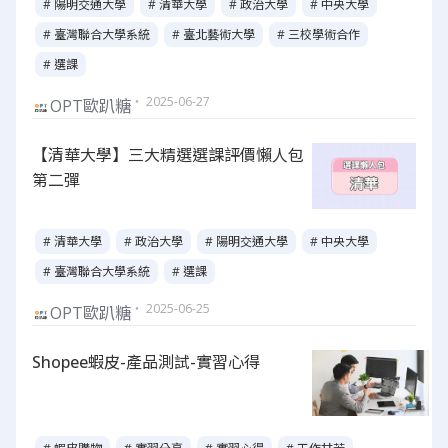
# 陽明交通大學
# 清華大學
# 政治大學
# 中央大學
# 臺灣聯合大學系統
# 臺北藝術大學
# 三校學術合作
# 選課
・ 2025-06-27
OPT歐趴糖
【清華大學】三大精選選課評價懶人包
第二彈
# 清華大學
# 政治大學
# 陽明交通大學
# 中央大學
# 臺灣聯合大學系統
# 選課
・ 2025-06-25
OPT歐趴糖
Shopee蝦皮-產品測試-實習心得