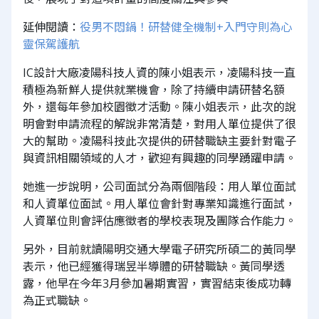
延伸閱讀：
役男不悶鍋！研替健全機制+入門守則為心
靈保駕護航
IC設計大廠凌陽科技人資的陳小姐表示，凌陽科技一直
積極為新鮮人提供就業機會，除了持續申請研替名額
外，還每年參加校園徵才活動。陳小姐表示，此次的說
明會對申請流程的解說非常清楚，對用人單位提供了很
大的幫助。凌陽科技此次提供的研替職缺主要針對電子
與資訊相關領域的人才，歡迎有興趣的同學踴躍申請。
她進一步說明，公司面試分為兩個階段：用人單位面試
和人資單位面試。用人單位會針對專業知識進行面試，
人資單位則會評估應徵者的學校表現及團隊合作能力。
另外，目前就讀陽明交通大學電子研究所碩二的黃同學
表示，他已經獲得瑞昱半導體的研替職缺。黃同學透
露，他早在今年3月參加暑期實習，實習結束後成功轉
為正式職缺。