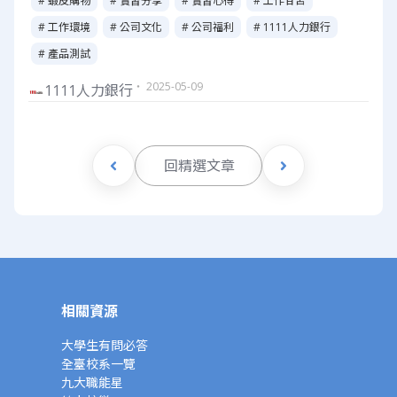
# 蝦皮購物
# 實習分享
# 實習心得
# 工作甘苦
# 工作環境
# 公司文化
# 公司福利
# 1111人力銀行
# 產品測試
・ 2025-05-09
1111人力銀行
回精選文章
相關資源
大學生有問必答
全臺校系一覽
九大職能星