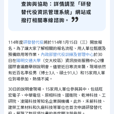
查詢與協助：詳情請至「研發
替代役資訊管理系統」網站或
撥打相關專線諮詢。
114年度
研發替代役
將於114年1月15日（三）開放報
名。為了讓大家了解相關的報名流程、用人單位甄選及
預備錄用等作業，
內政部
替代役訓練及管理中心
於30
日在
陽明交通大學
（交大校區）資訊技術服務中心2樓
國際會議廳舉辦說明會。儘管近日寒流來襲，現場依然
有近百名準役男（博士3人、碩士91人）和15家用人單
位到場參加，熱情不減。
30日的說明會現場，15家用人單位參與其中，包括旺
宏電子、中華電信、原相科技、國衛院、乾坤科技、工
研院、凌陽科技等知名企業與機構。此外，禾薪科技、
建榮工業材料和久廠科技等單位也首次申請研發替代
役，展現了對這項計畫的高度關注與參與。