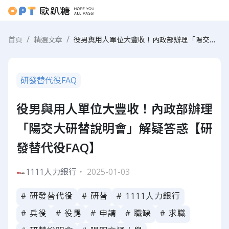
役男與用人單位大豐收！內政部辦理「陽交大研替說明會」解疑答惑【研發替代役FAQ】
首頁
精選文章
研發替代役FAQ
役男與用人單位大豐收！內政部辦理
「陽交大研替說明會」解疑答惑【研
發替代役FAQ】
1111人力銀行
・ 2025-01-03
# 研發替代役
# 研替
# 1111人力銀行
# 兵役
# 役男
# 申請
# 職缺
# 求職