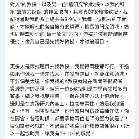
對人"的教授，以及另一位"擅研究"的教授，以我的科
系"靠實力說話"的作品取向，其實真的很難挑教授，我
記得當時我們系上總共有8-9位，我每一位都去約了面
談，才瞭解他們各自擁有的資源，擅長的研究領域，這
也同時牽動你的"碩士論文"方向，但這並沒有所謂順序
優劣，像我自己是先找好教授，才討論題目。
更多人是懷揣題目去找教授，我覺得兩種都可行，不過
如果你像我一樣先找人，在發想題目，就要注意領域，
不要偏差太遠，像我找的A教授就是在新聞業很資深，
資源豐沛的那種，但另一位B教授則是在學術領域多有
著墨，總之我找雙指導，一邊在研究方法上協助我，一
邊則是在實務研究內容上，拉高專業性，這是我的選
擇，但有一個重點就是，你們如果想仿效這種作法，你
在開會、各種時候，都要承擔兩位老師的壓力就是了！
這個當參考就好，不過幸好我這兩位教授關係很好，所
以一起協助我，讓我有1＋1>2的感覺。