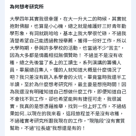
為何想考研究所
大學四年其實我很幸運，在大一升大二的時候，其實就
抱對佛腳，也算是小心機，總之就是維護好三好青年勤
學形象，有洞就跳哈哈，基本上我大學很忙碌，不過我
清楚希望自己能透過教授舉薦，獲得一份好工作，所以
大學時期，參與許多學校的活動，也當過不少“苦主”，
因為大多都是情義相挺無償贊助！ 不過並不是沒有收
穫，總之先後當了系上的工讀生，系列演講的籌備人
員，畢展總召集人，懂的人就知道大概是什麼情況了
吧？我只差沒有跳入系學會的火坑，畢竟當時我還半工
半讀，至於為什麼想考研究所，最主要是想拖時間！因
為我還沒有明確知道自己想做什麼工作，即便知道自己
不會找不到工作，卻也希望能夠有捷徑可走，我很誠
實，我真的是想憑藉推舉，找到一份上好工作，不過結
果如何...以現在的我來看，這段旅程並不是沒有收穫，
不過確實考研究所跟我現在的工作，"現階段"沒有實質
幫助，不過"拉長遠"我想還是有的！