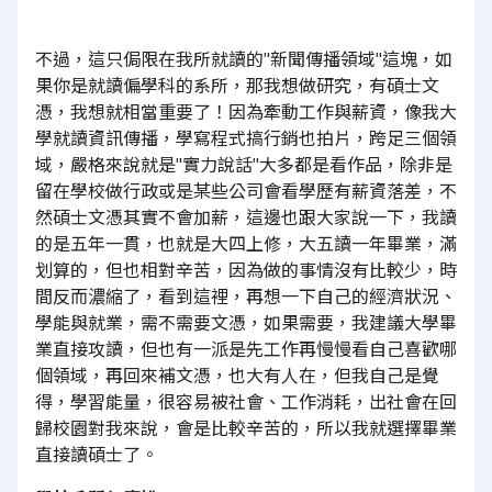
不過，這只侷限在我所就讀的"新聞傳播領域"這塊，如
果你是就讀偏學科的系所，那我想做研究，有碩士文
憑，我想就相當重要了！因為牽動工作與薪資，像我大
學就讀資訊傳播，學寫程式搞行銷也拍片，跨足三個領
域，嚴格來說就是"實力說話"大多都是看作品，除非是
留在學校做行政或是某些公司會看學歷有薪資落差，不
然碩士文憑其實不會加薪，這邊也跟大家說一下，我讀
的是五年一貫，也就是大四上修，大五讀一年畢業，滿
划算的，但也相對辛苦，因為做的事情沒有比較少，時
間反而濃縮了，看到這裡，再想一下自己的經濟狀況、
學能與就業，需不需要文憑，如果需要，我建議大學畢
業直接攻讀，但也有一派是先工作再慢慢看自己喜歡哪
個領域，再回來補文憑，也大有人在，但我自己是覺
得，學習能量，很容易被社會、工作消耗，出社會在回
歸校園對我來說，會是比較辛苦的，所以我就選擇畢業
直接讀碩士了。