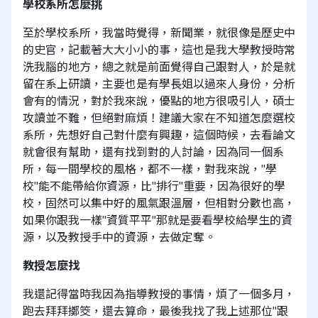
學校系所怎麼挑
至於學校系所，我當時覺得，新聞業，就很像是歷史中
的史官，記載著大大小小的事，這也是我大學教授時常
洗我腦的地方，總之就是前面覺得自己跟對人，於是就
留在系上研讀，主要也是有學長姐以過來人身份，分析
會有的情況，對於我來說，優點的地方很吸引人，碩士
攻讀並不難，但絕對麻煩！建議大家在不知道怎麼選校
系所，先想好自己對什麼有興趣，這個時候，去看論文
就會很有幫助，還有找到對的人討論，因為同一個系
所，每一間學校的風格，都不一樣，對我來說，"學
校"能不能帶給你資源，比"排行"重要，因為很好的學
校，固然可以集中好的風氣跟溫層，但相對分數也高，
如果你跟我一樣"資質平平"那就是要看學校給學生的資
源，以及教授手中的資源，去做定奪。
教授怎麼找
我還記得當時我因為指導教授的事情，煩了一個多月，
跑去拜拜擲筊，還去算命，最後我找了我上述那位"跟