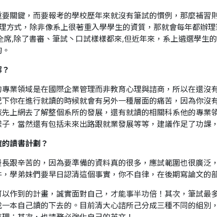
重要關鍵，而要報考的學校歷年來就沒有筆試的慣例，那麼補習
辦理方式，除非像系上很著重入學學生的資質，那就會每年都辦理
全席,除了書審、筆試丶口試樣樣都來,但近年來，系上遴選學生
詢。
解？
的專業領域是在國際企業管理而非教育心理與諮商，所以在還沒
況下你在進行就讀的時候就會有另外一種層面的痛苦，因為你沒
該先上網去了解整個系所的發展，還有就讀的相關科系他的專業
樣子，當然還有包括未來出路跟就業發展等等，建議作足了功課
確的讀書計劃？
漫長跟辛苦的，因為要準備的資料真的很多，應試範圍也很廣泛
件，學弟妹們要早日認清這個事實，你不自律，在後期寫論文的
以作到的計畫，誠實面對自己，才能事半功倍！其次，筆試最多
找一本自己讀的下去的。目前清大心諮所己分成三種不同的組別