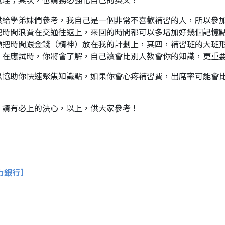
真理；其次，也請務必強化自己的英文！
供給學弟妹們參考，我自己是一個非常不喜歡補習的人，所以參
把時間浪費在交通往返上，來回的時間都可以多增加好幾個記憶
願把時間跟金錢（精神）放在我的計劃上，其四，補習班的大班
，在應試時，你將會了解，自己讀會比別人教會你的知識，更重
以協助你快速聚焦知識點，如果你會心疼補習費，出席率可能會
，請有必上的決心，以上，供大家參考！
人力銀行】