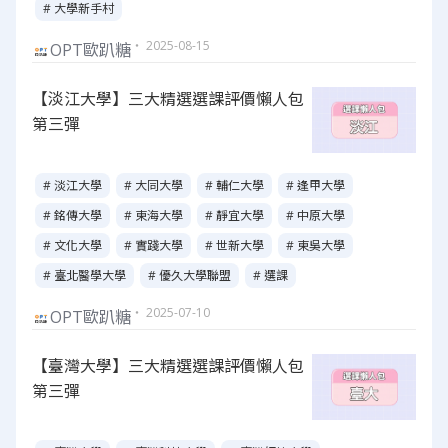
# 大學新手村
・ 2025-08-15
OPT歐趴糖
【淡江大學】三大精選選課評價懶人包
第三彈
# 淡江大學
# 大同大學
# 輔仁大學
# 逢甲大學
# 銘傳大學
# 東海大學
# 靜宜大學
# 中原大學
# 文化大學
# 實踐大學
# 世新大學
# 東吳大學
# 臺北醫學大學
# 優久大學聯盟
# 選課
・ 2025-07-10
OPT歐趴糖
【臺灣大學】三大精選選課評價懶人包
第三彈