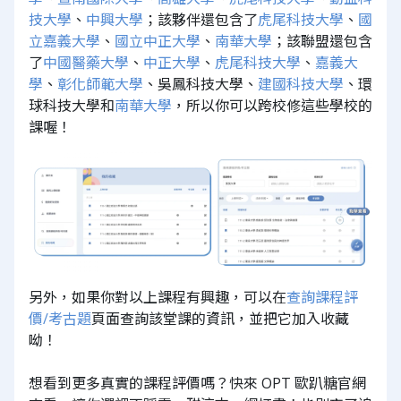
技大學
、
中興大學
；該夥伴還包含了
虎尾科技大學
、
國
立嘉義大學
、
國立中正大學
、
南華大學
；該聯盟還包含
了
中國醫藥大學
、
中正大學
、
虎尾科技大學
、
嘉義大
學
、
彰化師範大學
、吳鳳科技大學、
建國科技大學
、環
球科技大學和
南華大學
，所以你可以跨校修這些學校的
課喔！
另外，如果你對以上課程有興趣，可以在
查詢課程評
價/考古題
頁面查詢該堂課的資訊，並把它加入收藏
呦！
想看到更多真實的課程評價嗎？快來 OPT 歐趴糖官網