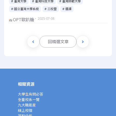
# 臺灣大學
# 臺灣科技大學
# 臺灣師範大學
# 國立臺灣大學系統
# 三校盟
# 選課
・ 2025-07-08
OPT歐趴糖
回精選文章
相關資源
大學生有問必答
全臺校系一覽
九大職能星
線上校徵
落點分析