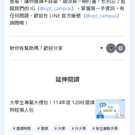
查看，讓你選課不踩雷，甜涼爽一網打盡！也別忘了追
蹤我們的 IG（
@opt_campus
），掌握第一手資訊。有
任何問題，歡迎在 LINE 官方帳號（
@opt_campus
）
詢問唷！
對你有幫助嗎？歡迎分享
延伸閱讀
大學生專屬大禮包！114年度 120校選課
時程懶人包
# 選課時間
# 選課
# 大學
# 升大學
# 新生備戰手冊