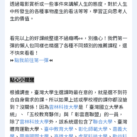
透過電影賞析或一些事件來講解人生的態度，對於人生
中所發生的各種事物產生的看法等等，學習正向思考人
生的價值。
看完以上的好課統整還不過癮嗎👀，別擔心！我們第一
彈的懶人包同樣也精選了各種不同類別的推薦課程，還
不快來看看！
⏩
點我前往第一彈
⏪
貼心小提醒
根據調查，臺灣大學生選課時最在意的，就是選不到符
合自身需求的課。所以如果上述或學校裡的課你都沒搶
到？沒關係！因為
雲林科技大學
是「 臺灣國立大學系
統」、「五校教育夥伴」與「 彰雲嘉聯盟」的一員，
除了
雲林科技大學
外，該系統還包含了
聯合大學
、臺灣
體育運動大學、
臺中教育大學
、
彰化師範大學
、
嘉義大
學
、
暨南國際大學
、
高雄大學
、
虎尾科技大學
、
勤益科