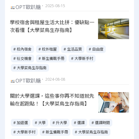
・ 2025-08-15
OPT歐趴糖
學校宿舍與租屋生活大比拼：優缺點一
次看懂【大學菜鳥生存指南】
# 校內宿舍
# 校外租屋
# 生活品質
# 自由度
# 社交機會
# 新生備戰手冊
# 大學新手村
# 大學菜鳥生存指南
・ 2024-08-08
OPT歐趴糖
關於大學選課，這些事你再不知道就先
輸在起跑點！【大學菜鳥生存指南】
# 加退選
# 大學
# 升大學
# 選課
# 選課時間
# 大學新手村
# 新生備戰手冊
# 大學菜鳥生存指南