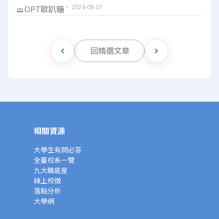
・ 2024-08-07
OPT歐趴糖
回精選文章
相關資源
大學生有問必答
全臺校系一覽
九大職能星
線上校徵
落點分析
大學網