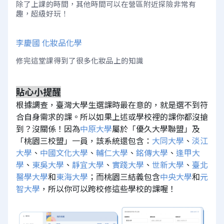
除了上課的時間，其他時間可以在營區附近探險非常有
趣，超級好玩！ 
李慶國 化妝品化學
修完這堂課得到了很多化妝品上的知識
貼心小提醒
根據調查，臺灣大學生選課時最在意的，就是選不到符
合自身需求的課。所以如果上述或學校裡的課你都沒搶
到？沒關係！因為
中原大學
屬於「優久大學聯盟」及
「桃園三校盟」一員，該系統還包含：
大同大學
、
淡江
大學
、
中國文化大學
、
輔仁大學
、
銘傳大學
、
逢甲大
學
、
東吳大學
、
靜宜大學
、
實踐大學
、
世新大學
、
臺北
醫學大學
和
東海大學
；而桃園三結義包含
中央大學
和
元
智大學
，所以你可以跨校修這些學校的課喔！