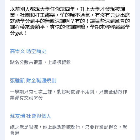
以前別人都說大學任你玩四年，升上大學才發現被課
業、社團和打工綁架，忙的喘不過氣，有沒有只要出席
就能學分到手的無敵涼課啊？有的！讓這些涼到感冒的
課程帶來最躺平、爽快的修課體驗，學期末輕輕鬆鬆學
分get！
高崇文 時空簡史
點名分數占很重，上課很輕鬆
張雅凱 財金職涯規劃
一學期只有七次上課，剩餘時間都不用到，只要全勤跟作
業都有交就99分
蘇友瑞 社會與個人
總之就是很涼，你上課想幹嘛都行，只要作業記得交，就
會過