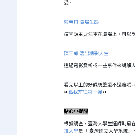
受。
藍春琪 職場生態
這堂課主要注重在職場上，可以
陳三郎 活出精彩人生
透過電影賞析或一些事件來講解
看完以上的好課統整還不過癮嗎
⏩
點我前往第一彈
⏪
貼心小提醒
根據調查，臺灣大學生選課時最
技大學
是「 臺灣國立大學系統」