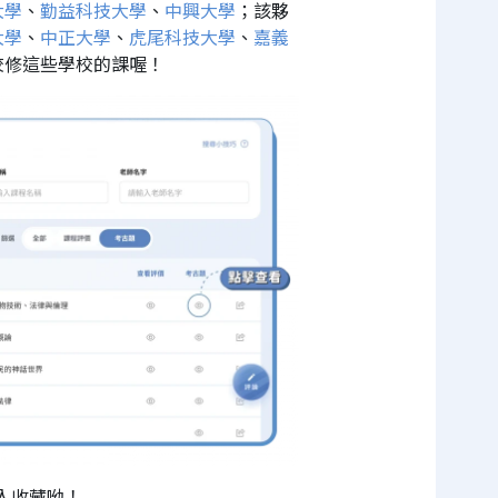
大學
、
勤益科技大學
、
中興大學
；該夥
大學
、
中正大學
、
虎尾科技大學
、
嘉義
校修這些學校的課喔！
入收藏呦！