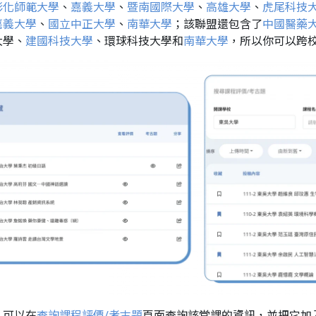
彰化師範大學
、
嘉義大學
、
暨南國際大學
、
高雄大學
、
虎尾科技
嘉義大學
、
國立中正大學
、
南華大學
；該聯盟還包含了
中國醫藥
大學、
建國科技大學
、環球科技大學和
南華大學
，所以你可以跨
，可以在
查詢課程評價/考古題
頁面查詢該堂課的資訊，並把它加