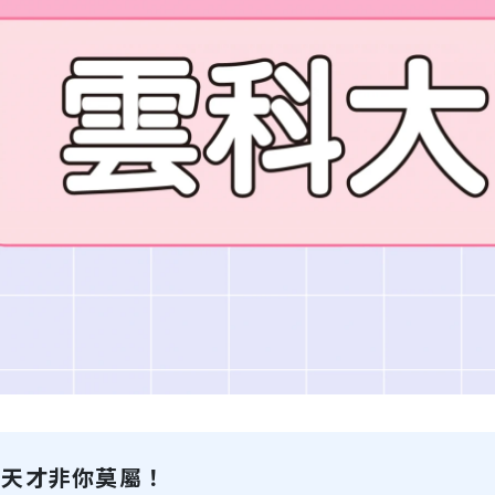
天才非你莫屬！