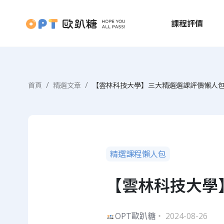
課程評價
首頁
精選文章
【雲林科技大學】三大精選選課評價懶人包
精選課程懶人包
【雲林科技大學
OPT歐趴糖
・ 2024-08-26