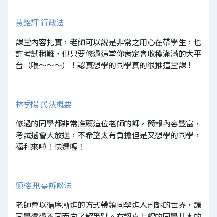
黃銘輝 行政法
課堂內容扎實，老師可以說是非常之用心在帶學生，也
許考試稍難，但只要修過這堂你肯定會收穫滿滿的大平
台（喂～～～）！認真想學的同學真的很推這堂課！
林季陽 民法概要
修過的同學都非常推薦這位老師的課，簡報內容豐富，
考試還會大放送，不希望太有負擔但是又想學的同學，
福利來啦！快選喔！
顏榕 刑事訴訟法
老師會以循序漸進的方式帶領同學進入刑訴的世界，讓
同學透過不同面向了解爭點。有認真上課的同學基本的