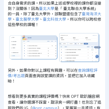
合自身需求的課。所以如果上述或學校裡的課你都沒搶
到？沒關係！因為
臺北大學
是「 臺北聯合大學系統」
的一員，除了臺北大學外，該聯盟還包含了
臺灣海洋大
學
、
臺北醫學大學
、
臺北科技大學
，所以你可以跨校修
這些學校的課喔！
另外，如果你對以上課程有興趣，可以在
查詢課程評
價/考古題
頁面查詢該堂課的資訊，並把它加入收藏
呦！
想看到更多真實的課程評價嗎？快來 OPT 歐趴糖官網
查看，讓你選課不踩雷，甜涼爽一網打盡！也別忘了追
蹤我們的 IG（
@opt_campus
），掌握第一手資訊。有