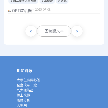
# 國立臺灣大學系統
# 三校盟
# 選課
・ 2025-07-08
OPT歐趴糖
回精選文章
相關資源
大學生有問必答
全臺校系一覽
九大職能星
線上校徵
落點分析
大學網