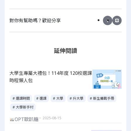
對你有幫助嗎？歡迎分享
延伸閱讀
大學生專屬大禮包！114年度 120校選課
時程懶人包
# 選課時間
# 選課
# 大學
# 升大學
# 新生備戰手冊
# 大學新手村
・ 2025-08-15
OPT歐趴糖