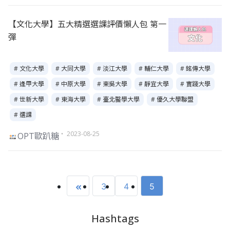
【文化大學】五大精選選課評價懶人包 第一
彈
# 文化大學
# 大同大學
# 淡江大學
# 輔仁大學
# 銘傳大學
# 逢甲大學
# 中原大學
# 東吳大學
# 靜宜大學
# 實踐大學
# 世新大學
# 東海大學
# 臺北醫學大學
# 優久大學聯盟
# 選課
・ 2023-08-25
OPT歐趴糖
3
4
5
Hashtags