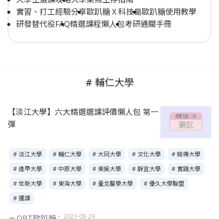
實習、打工經驗分享
歐趴糖 X 科技島
歐趴糖使用教學
研發替代役FAQ
精選課程懶人包
考研通關手冊
# 輔仁大學
【淡江大學】六大精選選課評價懶人包 第一
彈
# 淡江大學
# 輔仁大學
# 大同大學
# 文化大學
# 銘傳大學
# 逢甲大學
# 中原大學
# 東吳大學
# 靜宜大學
# 實踐大學
# 世新大學
# 東海大學
# 臺北醫學大學
# 優久大學聯盟
# 選課
・ 2023-08-29
OPT歐趴糖