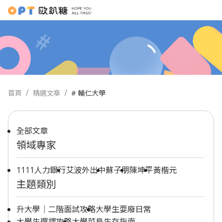
首頁
精選文章
# 輔仁大學
全部文章
領域專家
1111人力銀行
艾波外出中
蘇子朋
陳坤平
黃楷元
主題類別
升大學｜二階面試攻略
大學生耍廢日常
大學生選課攻略
大學菜鳥生存指南