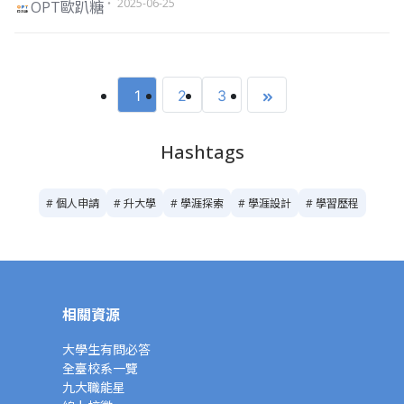
・ 2025-06-25
OPT歐趴糖
1
2
3
Hashtags
# 個人申請
# 升大學
# 學涯探索
# 學涯設計
# 學習歷程
相關資源
大學生有問必答
全臺校系一覽
九大職能星