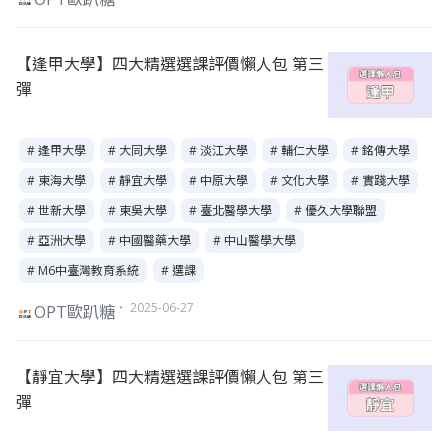
【逢甲大學】四大精選選課評價懶人包 第三
彈
# 逢甲大學
# 大同大學
# 淡江大學
# 輔仁大學
# 銘傳大學
# 東海大學
# 靜宜大學
# 中原大學
# 文化大學
# 實踐大學
# 世新大學
# 東吳大學
# 臺北醫學大學
# 優久大學聯盟
# 亞洲大學
# 中國醫藥大學
# 中山醫學大學
# M6中臺灣教育系統
# 選課
・ 2025-06-27
OPT歐趴糖
【靜宜大學】四大精選選課評價懶人包 第三
彈