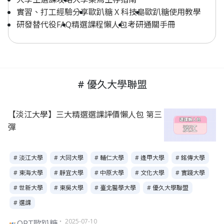
實習、打工經驗分享
歐趴糖 X 科技島
歐趴糖使用教學
研發替代役FAQ
精選課程懶人包
考研通關手冊
# 優久大學聯盟
【淡江大學】三大精選選課評價懶人包 第三
彈
# 淡江大學
# 大同大學
# 輔仁大學
# 逢甲大學
# 銘傳大學
# 東海大學
# 靜宜大學
# 中原大學
# 文化大學
# 實踐大學
# 世新大學
# 東吳大學
# 臺北醫學大學
# 優久大學聯盟
# 選課
・ 2025-07-10
OPT歐趴糖