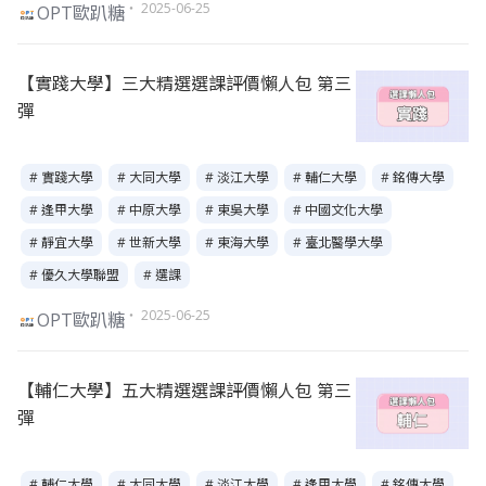
・ 2025-06-25
OPT歐趴糖
【實踐大學】三大精選選課評價懶人包 第三
彈
# 實踐大學
# 大同大學
# 淡江大學
# 輔仁大學
# 銘傳大學
# 逢甲大學
# 中原大學
# 東吳大學
# 中國文化大學
# 靜宜大學
# 世新大學
# 東海大學
# 臺北醫學大學
# 優久大學聯盟
# 選課
・ 2025-06-25
OPT歐趴糖
【輔仁大學】五大精選選課評價懶人包 第三
彈
# 輔仁大學
# 大同大學
# 淡江大學
# 逢甲大學
# 銘傳大學