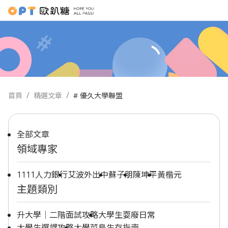
首頁
精選文章
# 優久大學聯盟
全部文章
領域專家
1111人力銀行
艾波外出中
蘇子朋
陳坤平
黃楷元
主題類別
升大學｜二階面試攻略
大學生耍廢日常
大學生選課攻略
大學菜鳥生存指南