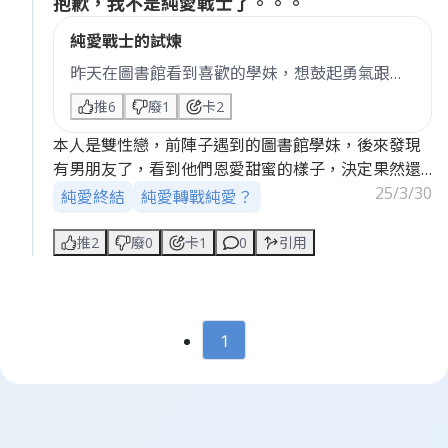
抱歉，我不是純愛戰士了。。。
純愛戰士的試煉
昨天在圖書館看到喜歡的學妹，想鼓起勇氣跟她
說話，但她專心讀書的樣子太美了，怕打擾她，
推6
廢1
卡2
結果我就默默在旁邊讀了一下午的書……這算是純
本人是雙性戀，前陣子遇到的圖書館學妹，後來發現
愛戰士的修行嗎？😂
有男朋友了，看到他們恩愛甜蜜的樣子，決定果然還
是默默退出，遠遠的望著學妹的幸福就好。。。不過
25/3/30
純愛終結
純愛轉戰純愛？
看到學妹受寵幸福的樣子，突然就覺得也許接受男人
的懷抱也不錯？
推2
廢0
卡1
0
引用
學妹，祝你幸福。
1