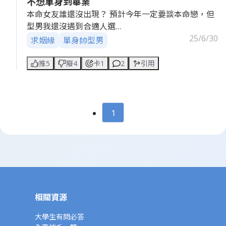
不想單身到畢業
本命女友誰還沒出現？ 預計今年一定要談本命戀，但
型男我還沒遇到合適人選…
25/6/30
求姻緣
單身帥型男
推5
廢4
卡1
2
引用
1
相關資源
大學生有問必答