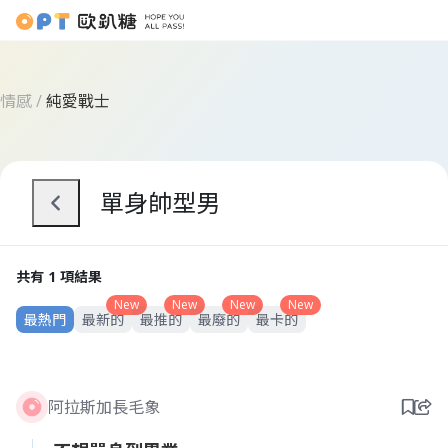
情感
/
純愛戰士
單身帥型男
共有 1 項結果
New
New
New
New
最熱門
最新的
最推的
最廢的
最卡的
阿拉斯加長毛象