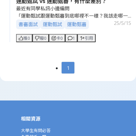
運動甄試 vs 運動甄審，有什麼差別？
最近有同學私訊小邊編問
「運動甄試跟運動甄審到底哪裡不一樣？我該走哪一
種？」
25/5/15
書審面試
運動甄試
運動甄審
小編上網查了一輪，發現很多資訊很零散...
推0
廢0
卡0
1
引用
有的說要比賽成績...運動甄試要通過術科、學科考試嗎
還是不用？運動甄審有無須筆試或面試？
到底這兩種升學方式在資格、審查內容、適合對象上
1
有什麼差別呢？
歡迎知道的人來回答一下吧！
相關資源
大學生有問必答