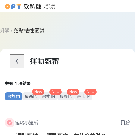
升學
/
落點/書審面試
運動甄審
共有 1 項結果
New
New
New
New
最熱門
最新的
最推的
最廢的
最卡的
落點小邊編