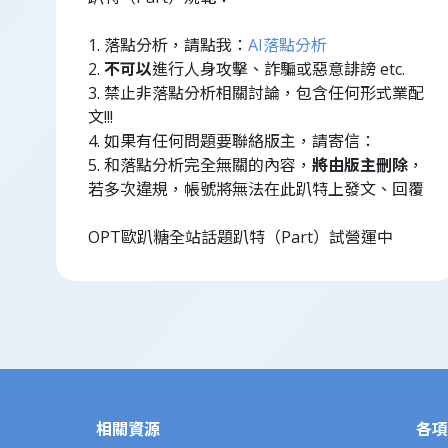
1. 落點分析，請點我：
AI落點分析
2.
不可以
進行人身攻擊、詐騙或惡意誹謗 etc.
3. 禁止非落點分析相關討論，包含任何形式業配
文!!!
4. 如果有任何問題要聯絡版主，請寄信：
5. 和落點分析完全無關的內容，
將由版主刪除
，
若多次違規，帳號將無法在此趴特上發文、回覆
OPT歐趴糖全站話題趴特（Part）試營運中
相關資源
各項