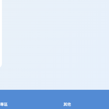
完，教授們就開始輪流問問題了。問題來得還
力。
其中問的問題我印象最深刻的有兩個：
為什麼想讀犯罪防治學系？
這題其實不難，但我當時的回答是：“因為我
趣，這個學系正好可以讓我更深入了解犯罪防治
心理學的課程，覺得能從不同角度去學習這些
你有參加過什麼與犯罪防治相關的活動嗎？ 
似的問題。我提到了我參加過的社會服務活動
對如何改善社會問題有了更深的理解，也讓我
專區
在回答的時候，其實我還是會覺得有點緊張，
其他