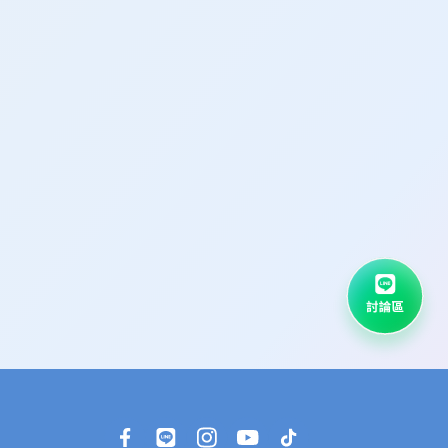
算快，但也不是那麼難，讓我慢慢釋放了一些壓
從高中開始，對社會問題、犯罪行為的成因很有興
的領域。” 當時我也有說到這個學系有社會學和
問題很有吸引力。
這題我沒想到教授會問，但還好我有事先準備過類
，像是社區安全宣導和志工服務，這些經歷讓我
學會了與不同的人合作和溝通。
畢竟面對教授時還是會有些小心虛，但也很感謝