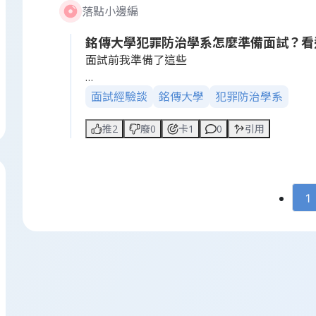
落點小邊編
銘傳大學犯罪防治學系怎麼準備面試？看
面試前我準備了這些
當時心裡有點沒底，我記得那時候剛收到面試
面試經驗談
銘傳大學
犯罪防治學系
的面試問題會很刁鑽，會問你很多關於社會現
推2
廢0
卡1
0
引用
我當時根本沒經驗，所以開始瘋狂看相關的新
時事議題我都重新看過一遍。還有，對這個學
程內容和實習機會，我就開始思考「如果我進
英文自我介紹！雖然我知道面試應該是中文進
1
是一場準備大戰。
面試過程
終於到了面試的那天，看到其他跟我一起排隊
冷靜，但我內心超級慌亂。進去面試的時候，