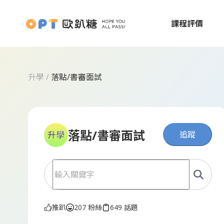
課程評價
升學
/
落點/書審面試
落點/書審面試
追蹤
推趴
207 粉絲
649 話題