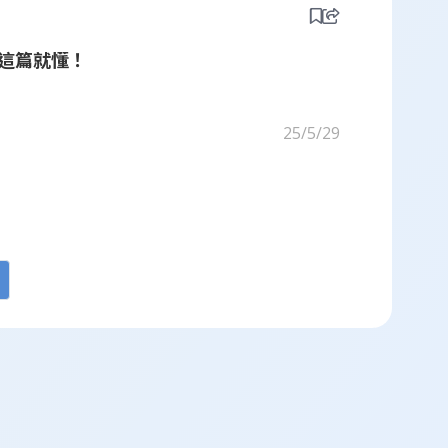
這篇就懂！
通知，整個人都傻眼了。以前聽說過，這類學系
25/5/29
象、犯罪防治的東西。
聞，像是青少年犯罪、網路犯罪之類的，基本的
系的介紹我也很用心地看，尤其是系上有一些課
去了，未來的學習會是怎樣的？」。而且，還有
行，但萬一有問題問英文呢？總之那段時間真的
的人，我的心情又開始升溫了。大家都看起來很
當時有三位教授坐在桌子後面，我簡單自我介紹