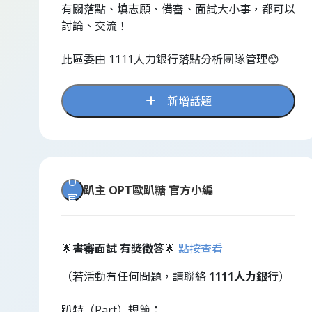
有關落點、填志願、備審、面試大小事，都可以
討論、交流！
此區委由 1111人力銀行落點分析團隊管理😊
新增話題
O
趴主
OPT歐趴糖 官方小編
官
🌟
書審面試 有獎徵答
🌟
點按查看
（若活動有任何問題，請聯絡
1111人力銀行
）
趴特（Part）規範：